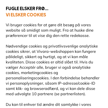
💛
Sensommertilbud
: Spar
op til 15%
!
FUGLE ELSKER FRØ...
VI ELSKER COOKIES
Fri fragt over 499 kr.
Vi bruger cookies for at gøre dit besøg på vores
website så smidigt som muligt. Fra at huske dine
præferencer til at vise dig den rette redekasse.
Fuglefoder
Nødvendige cookies og privatlivsvenlige analytiske
FRØBLANDINGER
cookies sikrer, at Vivara-webshoppen kan fungere
pålideligt, sikkert og hurtigt, og at vi kan måle
kvaliteten. Disse cookies er altid slået til. Hvis du
Vælg en frøblanding, der passer til både fuglene og
vælger Acceptér alle, bruger vi også analytiske
foderstedet. Hos Vivara finder du klassiske
cookies, marketingcookies og
fuglefrøblandinger, afskallede alternativer og bla
Læs
personaliseringscookies. I den forbindelse behandler
mere
vi personoplysninger, såsom IP-adresse/cookie-ID
samt klik- og browseradfærd, og vi kan dele disse
med udvalgte 10 partnere (se partnerlisten).
23
produkter
Du kan til enhver tid ændre dit samtykke i vores