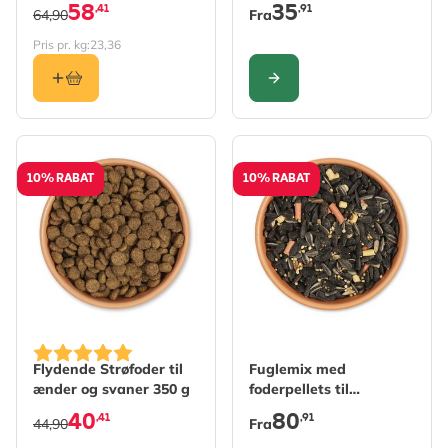
58
35
,41
,91
64,90
Fra
Pris pr. kg:
23,36
KONFIGURER
10% RABAT
10% RABAT
The price depends on the 
Flydende Strøfoder til
Fuglemix med
ænder og svaner 350 g
foderpellets til
frøautomater
40
80
,41
,91
44,90
Fra