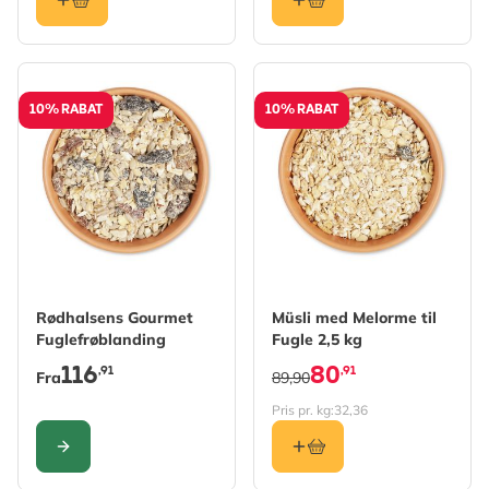
10% RABAT
10% RABAT
The price depends on the options chosen on the produc
Rødhalsens Gourmet
Müsli med Melorme til
Fuglefrøblanding
Fugle 2,5 kg
116
80
,91
,91
Fra
89,90
Pris pr. kg:
32,36
KONFIGURER