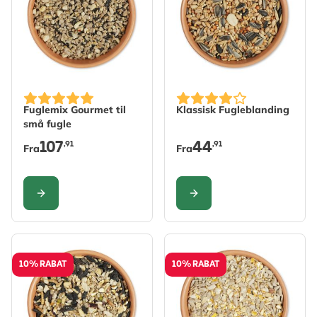
The price depends on the options chosen on the produc
The price depends on the 
Fuglemix Gourmet til
Klassisk Fugleblanding
små fugle
107
44
,91
,91
Fra
Fra
KONFIGURER
KONFIGURER
10% RABAT
10% RABAT