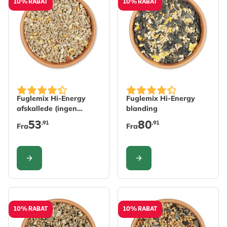
10% RABAT
10% RABAT
The price depends on the options chosen on the produc
The price depends on the 
Fuglemix Hi-Energy
Fuglemix Hi-Energy
afskallede (ingen
blanding
ukrudt)
53
80
,91
,91
Fra
Fra
KONFIGURER
KONFIGURER
10% RABAT
10% RABAT