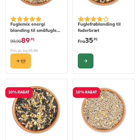
The price depends on the 
Fuglemix energi
Fuglefrøblanding til
blanding til småfugle
foderbræt
2,5 kg
89
35
,91
,91
99,90
Fra
Pris pr. kg:
35,96
KONFIGURER
10% RABAT
10% RABAT