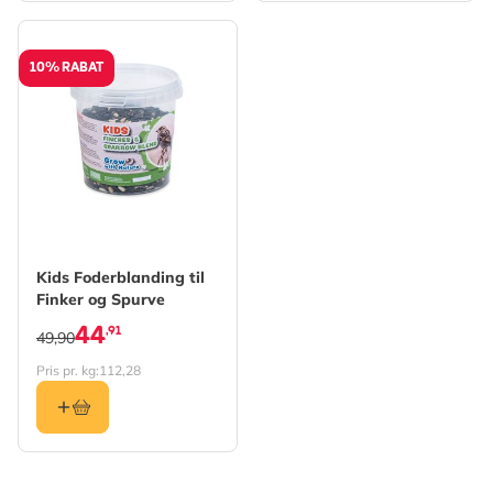
10% RABAT
Kids Foderblanding til
Finker og Spurve
44
,91
49,90
Pris pr. kg:
112,28