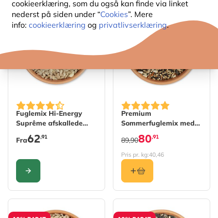
cookieerklæring, som du også kan finde via linket
nederst på siden under “
Cookies
”. Mere
10% RABAT
10% RABAT
info:
cookieerklæring
og
privatlivserklæring
.
The price depends on the options chosen on the produc
Fuglemix Hi-Energy
Premium
Suprême afskallede
Sommerfuglemix med
(ingen ukrudt)
hampefrø 2 kg
62
80
,91
,91
Fra
89,90
Pris pr. kg:
40,46
KONFIGURER