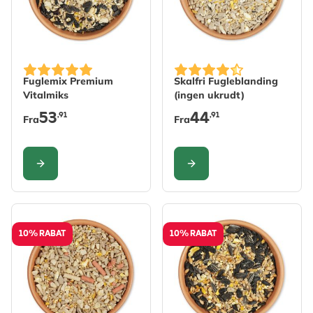
The price depends on the options chosen on the produc
The price depends on the 
Fuglemix Premium
Skalfri Fugleblanding
Vitalmiks
(ingen ukrudt)
53
44
,91
,91
Fra
Fra
KONFIGURER
KONFIGURER
10% RABAT
10% RABAT