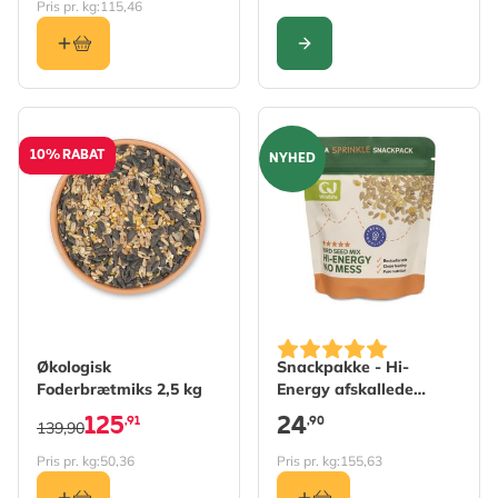
Pris pr. kg:
115,46
KONFIGURER
10% RABAT
NYHED
Økologisk
Snackpakke - Hi-
Foderbrætmiks 2,5 kg
Energy afskallede
(ingen ukrudt)
125
24
,91
,90
139,90
Pris pr. kg:
50,36
Pris pr. kg:
155,63