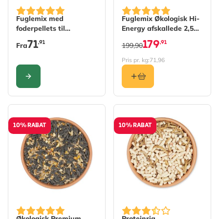
The price depends on the options chosen on the produc
Fuglemix med
Fuglemix Økologisk Hi-
foderpellets til
Energy afskallede 2,5
foderbræt
kg
71
179
,91
,91
Fra
199,90
Pris pr. kg:
71,96
KONFIGURER
10% RABAT
10% RABAT
Økologisk Premium
Proteinrig