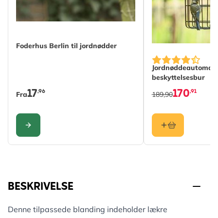
The price depends on the options chosen on the produc
Foderhus Berlin til jordnødder
Jordnøddeautomat 
beskyttelsesbur
17
170
,96
,91
Fra
189,90
KONFIGURER
BESKRIVELSE
Denne tilpassede blanding indeholder lækre