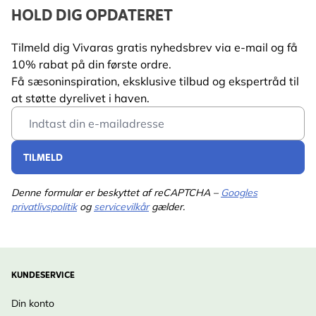
Rødhals, Bogfinke,
HOLD DIG OPDATERET
Grønirisk, Stillits, Stær,
Grønsisken, Solsort,
Tilmeld dig Vivaras gratis nyhedsbrev via e-mail og få
Spætmejse
10% rabat på din første ordre.
Få sæsoninspiration, eksklusive tilbud og ekspertråd til
at støtte dyrelivet i haven.
Email Address
TILMELD
Denne formular er beskyttet af reCAPTCHA –
Googles
privatlivspolitik
og
servicevilkår
gælder.
KUNDESERVICE
Din konto