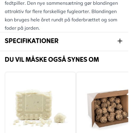
fedtpiller. Den nye sammensætning gør blandingen
attraktiv for flere forskellige fuglearter. Blandingen
kan bruges hele året rundt på foderbrættet og som
foder på jorden.
SPECIFIKATIONER
Varenummer
G-130450120-
DU VIL MÅSKE OGSÅ SYNES OM
130530119
Mærke
CJ Wildlife
Kalorier (pr.
416
100 g)
Hovedingredienser
Majs, Hvede, Sorte
solsikkefrø, Gul Hirse,
Solsikkehjerter, Talgpiller,
Stribede solsikkefrø,