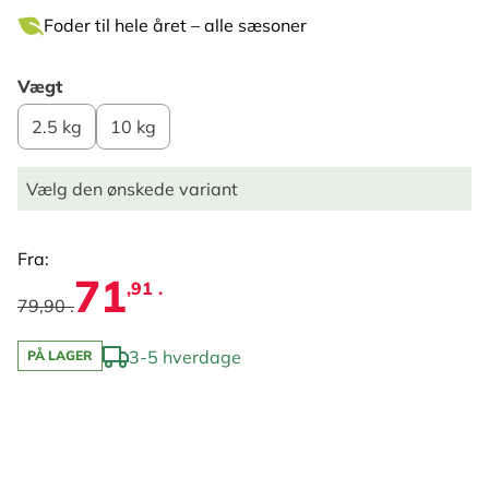
Foder til hele året – alle sæsoner
Vægt
2.5 kg
10 kg
Vælg den ønskede variant
Fra:
71
,91 .
79,90 .
3-5 hverdage
PÅ LAGER