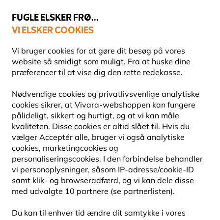
💛
Sensommertilbud
: Spar
op til 15%
!
FUGLE ELSKER FRØ...
VI ELSKER COOKIES
Topbedømt i 11 lande
Fri fragt over 499 kr.
Vi bruger cookies for at gøre dit besøg på vores
website så smidigt som muligt. Fra at huske dine
præferencer til at vise dig den rette redekasse.
Fuglefoder
Frøblandinger
Nødvendige cookies og privatlivsvenlige analytiske
cookies sikrer, at Vivara-webshoppen kan fungere
pålideligt, sikkert og hurtigt, og at vi kan måle
10% RABAT
kvaliteten. Disse cookies er altid slået til. Hvis du
vælger Acceptér alle, bruger vi også analytiske
cookies, marketingcookies og
personaliseringscookies. I den forbindelse behandler
vi personoplysninger, såsom IP-adresse/cookie-ID
samt klik- og browseradfærd, og vi kan dele disse
med udvalgte 10 partnere (se partnerlisten).
Du kan til enhver tid ændre dit samtykke i vores