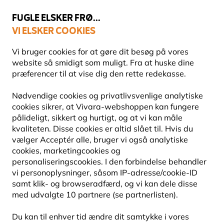
💛
Sensommertilbud
: Spar
op til 15%
!
FUGLE ELSKER FRØ...
VI ELSKER COOKIES
Fri fragt over 499 kr.
Vi bruger cookies for at gøre dit besøg på vores
website så smidigt som muligt. Fra at huske dine
præferencer til at vise dig den rette redekasse.
Miljøkriterier hos Vivara
Nødvendige cookies og privatlivsvenlige analytiske
MILJØKRITERIER HOS VIVARA
cookies sikrer, at Vivara-webshoppen kan fungere
pålideligt, sikkert og hurtigt, og at vi kan måle
kvaliteten. Disse cookies er altid slået til. Hvis du
vælger Acceptér alle, bruger vi også analytiske
cookies, marketingcookies og
personaliseringscookies. I den forbindelse behandler
vi personoplysninger, såsom IP-adresse/cookie-ID
samt klik- og browseradfærd, og vi kan dele disse
med udvalgte 10 partnere (se partnerlisten).
Du kan til enhver tid ændre dit samtykke i vores