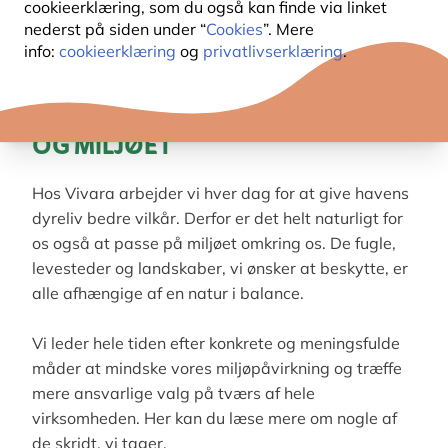
cookieerklæring, som du også kan finde via linket
nederst på siden under “
Cookies
”. Mere
info:
cookieerklæring
og
privatlivserklæring
.
VORES ANSVAR FOR NATUREN
OG MILJØET
Hos Vivara arbejder vi hver dag for at give havens
dyreliv bedre vilkår. Derfor er det helt naturligt for
os også at passe på miljøet omkring os. De fugle,
levesteder og landskaber, vi ønsker at beskytte, er
alle afhængige af en natur i balance.
Vi leder hele tiden efter konkrete og meningsfulde
måder at mindske vores miljøpåvirkning og træffe
mere ansvarlige valg på tværs af hele
virksomheden. Her kan du læse mere om nogle af
de skridt, vi tager.