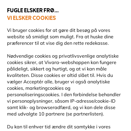
💛
Sensommertilbud
: Spar
op til 15%
!
FUGLE ELSKER FRØ...
VI ELSKER COOKIES
14 dages nem returnering
Fri fragt over 499 kr.
Vi bruger cookies for at gøre dit besøg på vores
website så smidigt som muligt. Fra at huske dine
præferencer til at vise dig den rette redekasse.
Fuglefoderhuse
Nødvendige cookies og privatlivsvenlige analytiske
FODERBRÆTTER
cookies sikrer, at Vivara-webshoppen kan fungere
pålideligt, sikkert og hurtigt, og at vi kan måle
kvaliteten. Disse cookies er altid slået til. Hvis du
Skab en åben og lettilgængelig foderplads til havens
vælger Acceptér alle, bruger vi også analytiske
fugle. Hos Vivara finder du foderbrætter og fugleborde
cookies, marketingcookies og
til store og små uderum, fra klassiske
Læs mere
personaliseringscookies. I den forbindelse behandler
vi personoplysninger, såsom IP-adresse/cookie-ID
samt klik- og browseradfærd, og vi kan dele disse
24
produkter
med udvalgte 10 partnere (se partnerlisten).
Du kan til enhver tid ændre dit samtykke i vores