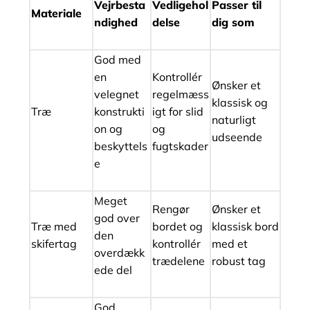
Vejrbesta
Vedligehol
Passer til
Materiale
ndighed
delse
dig som
God med
en
Kontrollér
Ønsker et
velegnet
regelmæss
klassisk og
Træ
konstrukti
igt for slid
naturligt
on og
og
udseende
beskyttels
fugtskader
e
Meget
Rengør
Ønsker et
god over
Træ med
bordet og
klassisk bord
den
skifertag
kontrollér
med et
overdækk
trædelene
robust tag
ede del
God