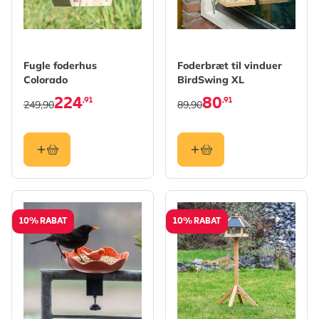
Fugle foderhus
Foderbræt til vinduer
Colorado
BirdSwing XL
224
80
,91
,91
249,90
89,90
10% RABAT
10% RABAT