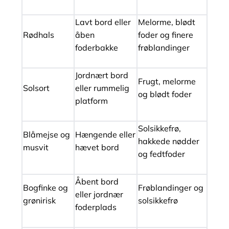
Lavt bord eller
Melorme, blødt
Rødhals
åben
foder og finere
foderbakke
frøblandinger
Jordnært bord
Frugt, melorme
Solsort
eller rummelig
og blødt foder
platform
Solsikkefrø,
Blåmejse og
Hængende eller
hakkede nødder
musvit
hævet bord
og fedtfoder
Åbent bord
Bogfinke og
Frøblandinger og
eller jordnær
grønirisk
solsikkefrø
foderplads