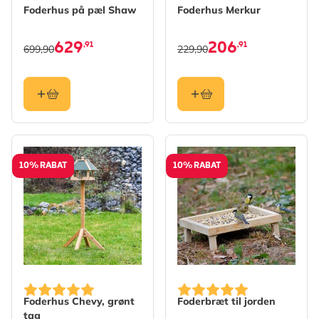
Foderhus på pæl Shaw
Foderhus Merkur
629
206
,91
,91
699,90
229,90
10% RABAT
10% RABAT
Foderhus Chevy, grønt
Foderbræt til jorden
tag