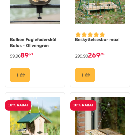
Balkon Fuglefoderskål
Beskyttelsesbur maxi
Balus - Olivengrøn
89
269
,91
,91
99,90
299,90
10% RABAT
10% RABAT