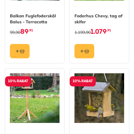
Balkon Fuglefoderskål
Foderhus Chevy, tag af
Balus - Terracotta
skifer
89
1.079
,91
,91
99,90
1.199,90
10% RABAT
10% RABAT