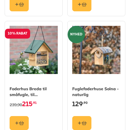
10% RABAT
NYHED
Foderhus Breda til
Fuglefoderhuse Solna -
småfugle, til
naturlig
ophængning
215
129
,91
,90
239,90