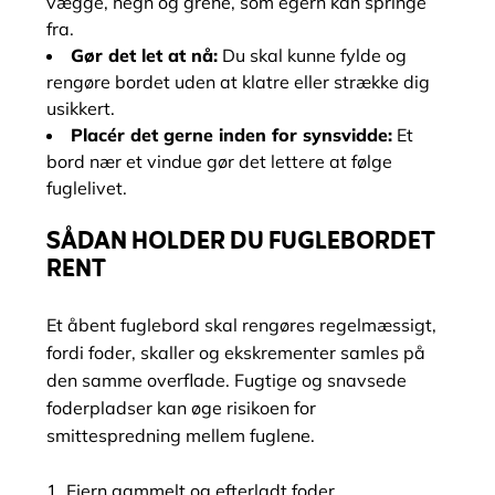
vægge, hegn og grene, som egern kan springe
fra.
Gør det let at nå:
Du skal kunne fylde og
rengøre bordet uden at klatre eller strække dig
usikkert.
Placér det gerne inden for synsvidde:
Et
bord nær et vindue gør det lettere at følge
fuglelivet.
SÅDAN HOLDER DU FUGLEBORDET
RENT
Et åbent fuglebord skal rengøres regelmæssigt,
fordi foder, skaller og ekskrementer samles på
den samme overflade. Fugtige og snavsede
foderpladser kan øge risikoen for
smittespredning mellem fuglene.
Fjern gammelt og efterladt foder.