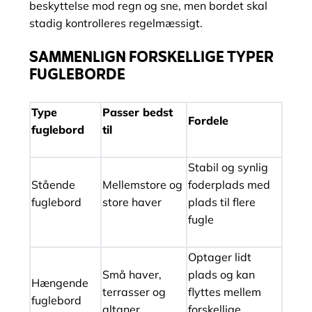
beskyttelse mod regn og sne, men bordet skal
stadig kontrolleres regelmæssigt.
SAMMENLIGN FORSKELLIGE TYPER
FUGLEBORDE
Type
Passer bedst
Fordele
fuglebord
til
Stabil og synlig
Stående
Mellemstore og
foderplads med
fuglebord
store haver
plads til flere
fugle
Optager lidt
Små haver,
plads og kan
Hængende
terrasser og
flyttes mellem
fuglebord
altaner
forskellige