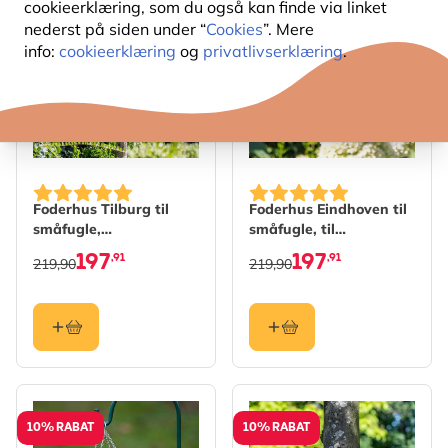
cookieerklæring, som du også kan finde via linket
10% RABAT
10% RABAT
nederst på siden under “
Cookies
”. Mere
info:
cookieerklæring
og
privatlivserklæring
.
Foderhus Tilburg til
Foderhus Eindhoven til
småfugle,
småfugle, til
vægmontering
ophængning
197
197
,91
,91
219,90
219,90
10% RABAT
10% RABAT