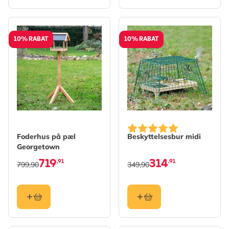
10% RABAT
10% RABAT
Foderhus på pæl
Beskyttelsesbur midi
Georgetown
719
314
,91
,91
799,90
349,90