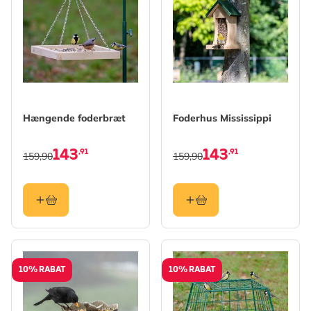
Hængende foderbræt
Foderhus Mississippi
143
143
,91
,91
159,90
159,90
10% RABAT
10% RABAT