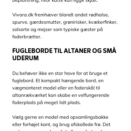
beplantning, hvor katte kan ligge skjult.
Vivara.dk fremhæver blandt andet rødhalse,
spurve, gærdesmutter, grønirisker, kvækerfinker,
solsorte og mejser som typiske gæster på
foderbrætter.
FUGLEBORDE TIL ALTANER OG SMÅ
UDERUM
Du behøver ikke en stor have for at bruge et
fuglebord. Et kompakt hængende bord, en
vægmonteret model eller en foderskål til
altanrækværket kan skabe en velfungerende
foderplads på meget lidt plads.
Vælg gerne en model med opsamlingsbakke
eller forhøjet kant, og brug afskallede frø. Det