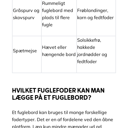
Rummeligt
Gråspurv og
fuglebord med
Frøblandinger,
skovspurv
plads til flere
korn og fedtfoder
fugle
Solsikkefrø,
Hævet eller
hakkede
Spætmejse
hængende bord
jordnødder og
fedtfoder
HVILKET FUGLEFODER KAN MAN
LÆGGE PÅ ET FUGLEBORD?
Et fuglebord kan bruges til mange forskellige
fodertyper. Det er en af fordelene ved den åbne
platform. Læg kun mindre mængder ud ad