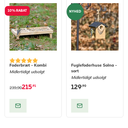
10% RABAT
NYHED
Foderbræt - Kombi
Fuglefoderhuse Solna -
sort
Midlertidigt udsolgt
Midlertidigt udsolgt
215
129
,91
,90
239,90