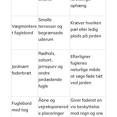
ophæng
Smalle
Kræver hverken
Vægmontere
terrasser og
pæl eller ledig
t fuglebord
begrænsede
plads på jorden
uderum
Rødhals,
Efterligner
solsort,
fuglenes
Jordnært
jernspurv og
naturlige måde
foderbræt
andre
at søge føde tæt
jordædende
ved jorden
fugle
Åbne og
Giver foderet en
Fuglebord
vejreksponered
vis beskyttelse
med tag
e placeringer
mod regn og sne