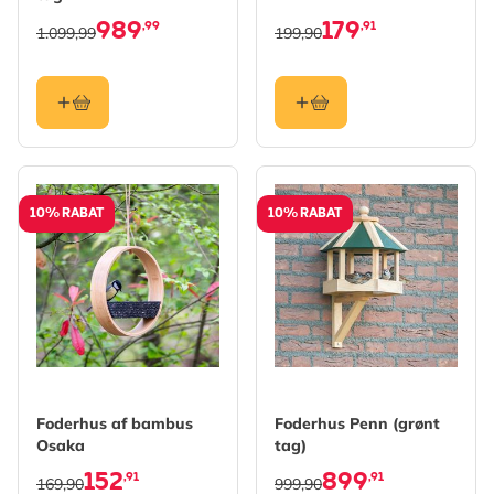
989
179
,99
,91
1.099,99
199,90
10% RABAT
10% RABAT
Foderhus af bambus
Foderhus Penn (grønt
Osaka
tag)
152
899
,91
,91
169,90
999,90