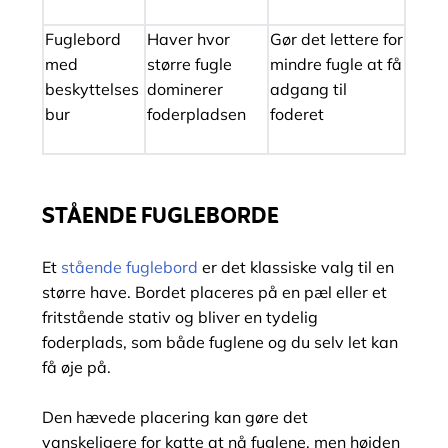
Fuglebord
Haver hvor
Gør det lettere for
med
større fugle
mindre fugle at få
beskyttelses
dominerer
adgang til
bur
foderpladsen
foderet
STÅENDE FUGLEBORDE
Et
stående fuglebord
er det klassiske valg til en
større have. Bordet placeres på en pæl eller et
fritstående stativ og bliver en tydelig
foderplads, som både fuglene og du selv let kan
få øje på.
Den hævede placering kan gøre det
vanskeligere for katte at nå fuglene, men højden