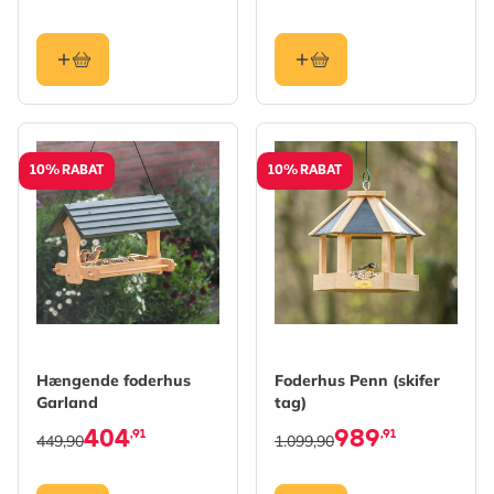
10% RABAT
10% RABAT
Hængende foderhus
Foderhus Penn (skifer
Garland
tag)
404
989
,91
,91
449,90
1.099,90