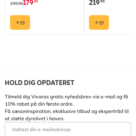
179
219
,91
,90
Grønsisken, Spætmejse
199,90
Farve
Brun
Materiale
Træ (FSC® 100%), Skifer
HOLD DIG OPDATERET
Tilmeld dig Vivaras gratis nyhedsbrev via e-mail og få
10% rabat på din første ordre.
Få sæsoninspiration, eksklusive tilbud og ekspertråd til
at støtte dyrelivet i haven.
Email Address