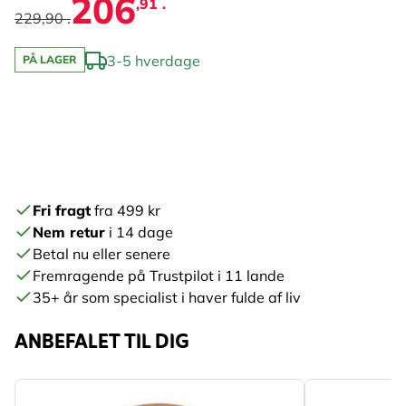
206
,91 .
229,90 .
3-5 hverdage
PÅ LAGER
Fri fragt
fra 499 kr
Nem retur
i 14 dage
Betal nu eller senere
Fremragende på Trustpilot i 11 lande
35+ år som specialist i haver fulde af liv
ANBEFALET TIL DIG