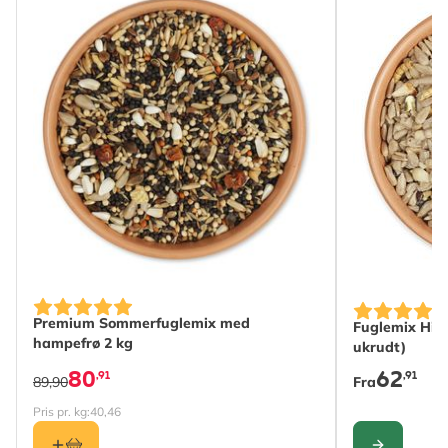
The price de
Premium Sommerfuglemix med
Fuglemix Hi-
hampefrø 2 kg
ukrudt)
80
62
,91
,91
89,90
Fra
Pris pr. kg:
40,46