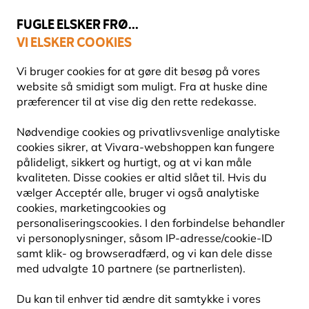
💛
Sensommertilbud
: Spar
op til 15%
!
FUGLE ELSKER FRØ...
VI ELSKER COOKIES
Fri fragt over 499 kr.
Vi bruger cookies for at gøre dit besøg på vores
website så smidigt som muligt. Fra at huske dine
præferencer til at vise dig den rette redekasse.
Fuglefoderhuse
Fuglefoderhuse til frø
Nødvendige cookies og privatlivsvenlige analytiske
cookies sikrer, at Vivara-webshoppen kan fungere
pålideligt, sikkert og hurtigt, og at vi kan måle
10% RABAT
kvaliteten. Disse cookies er altid slået til. Hvis du
vælger Acceptér alle, bruger vi også analytiske
cookies, marketingcookies og
personaliseringscookies. I den forbindelse behandler
vi personoplysninger, såsom IP-adresse/cookie-ID
samt klik- og browseradfærd, og vi kan dele disse
med udvalgte 10 partnere (se partnerlisten).
Du kan til enhver tid ændre dit samtykke i vores