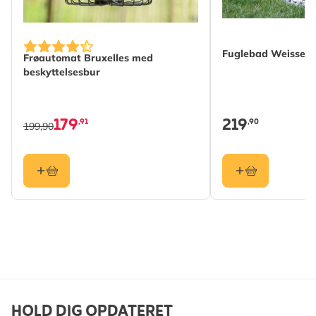
Egnet til
Gråspurv, Solsort, Musvit,
Blåmejse, Rødhals,
Fuglebad Weissen
Bogfinke, Grønirisk, Stær,
Frøautomat Bruxelles med
Skovspurv, Sortmejse,
beskyttelsesbur
Topmejse, Stillits,
Grønsisken
179
219
,91
,90
199,90
Farve
Brun
Materiale
Træ (FSC® 100%)
HOLD DIG OPDATERET