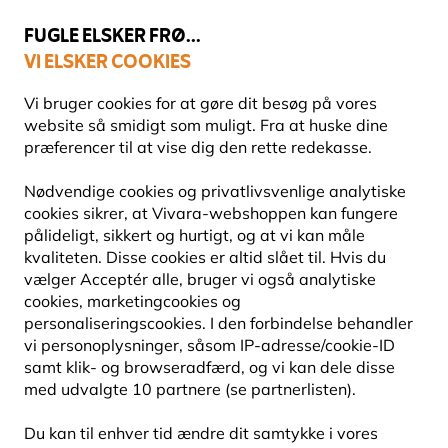
💛
Sensommertilbud
: Spar
op til 15%
!
FUGLE ELSKER FRØ...
VI ELSKER COOKIES
Topbedømt i 11 lande
Fri fragt over 499 kr.
Vi bruger cookies for at gøre dit besøg på vores
website så smidigt som muligt. Fra at huske dine
præferencer til at vise dig den rette redekasse.
Fuglefoderhuse
Fuglefoderhuse til frø
Nødvendige cookies og privatlivsvenlige analytiske
cookies sikrer, at Vivara-webshoppen kan fungere
pålideligt, sikkert og hurtigt, og at vi kan måle
10% RABAT
kvaliteten. Disse cookies er altid slået til. Hvis du
vælger Acceptér alle, bruger vi også analytiske
cookies, marketingcookies og
personaliseringscookies. I den forbindelse behandler
vi personoplysninger, såsom IP-adresse/cookie-ID
samt klik- og browseradfærd, og vi kan dele disse
med udvalgte 10 partnere (se partnerlisten).
Du kan til enhver tid ændre dit samtykke i vores