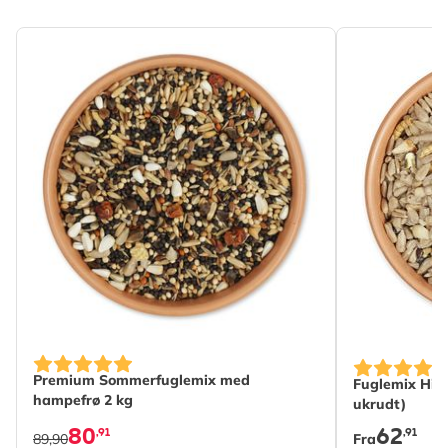
The price de
Premium Sommerfuglemix med
Fuglemix Hi-
hampefrø 2 kg
ukrudt)
80
62
,91
,91
89,90
Fra