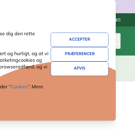
Kontakt os
Fremragende
-
4.6
/5
se dig den rette
ACCEPTER
LOG IND
KURV
t og hurtigt, og at vi
PRÆFERENCER
 marketingcookies og
 browseradfærd, og vi
AFVIS
der “
Cookies
”. Mere