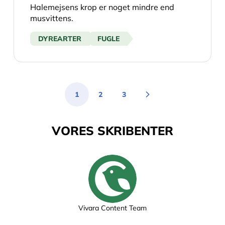
Halemejsens krop er noget mindre end
musvittens.
DYREARTER
FUGLE
1
2
3
Du læser i øjeblikket side
Side
Side
VORES SKRIBENTER
Vivara Content Team