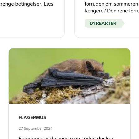
strenge betingelser. Læs
forruden om sommeren
længere? Den rene forru
DYREARTER
FLAGERMUS
27 September 2024
Flagermus er de eneste pattedyr, der kan