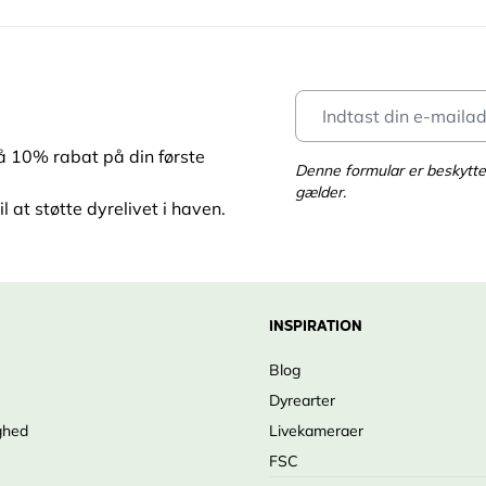
få 10% rabat på din første
Denne formular er beskyt
gælder.
l at støtte dyrelivet i haven.
INSPIRATION
Blog
Dyrearter
ghed
Livekameraer
FSC