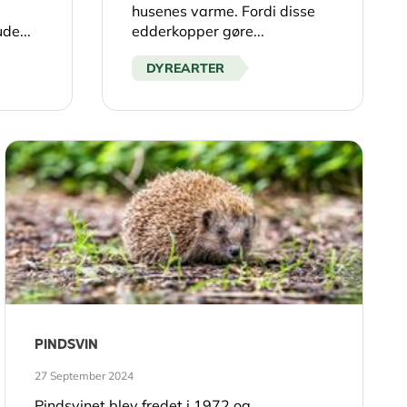
husenes varme. Fordi disse
de...
edderkopper gøre...
DYREARTER
PINDSVIN
27 September 2024
Pindsvinet blev fredet i 1972 og