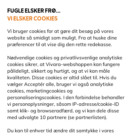
💛
Sensommertilbud
: Spar
op til 15%
!
FUGLE ELSKER FRØ...
VI ELSKER COOKIES
Topbedømt i 11 lande
Fri fragt over 499 kr.
Vi bruger cookies for at gøre dit besøg på vores
website så smidigt som muligt. Fra at huske dine
præferencer til at vise dig den rette redekasse.
Redekasser
Nødvendige cookies og privatlivsvenlige analytiske
FUGLEKASSER TIL RØDSTJERTER
cookies sikrer, at Vivara-webshoppen kan fungere
pålideligt, sikkert og hurtigt, og at vi kan måle
kvaliteten. Disse cookies er altid slået til. Hvis du
Fuglekasser til rødstjerter giver rødstjerter en tryg og
vælger Acceptér alle, bruger vi også analytiske
beskyttet plads til at yngle. Kasserne er tilpasset
cookies, marketingcookies og
rødstjertens adfærd og egner sig til
Læs mere
personaliseringscookies. I den forbindelse behandler
vi personoplysninger, såsom IP-adresse/cookie-ID
samt klik- og browseradfærd, og vi kan dele disse
9
produkter
med udvalgte 10 partnere (se partnerlisten).
Du kan til enhver tid ændre dit samtykke i vores