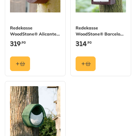
Redekasse
Redekasse
WoodStone® Alicante
WoodStone® Barcelona
halvåben - Brun
halvåben - Brun
319
314
,90
,90