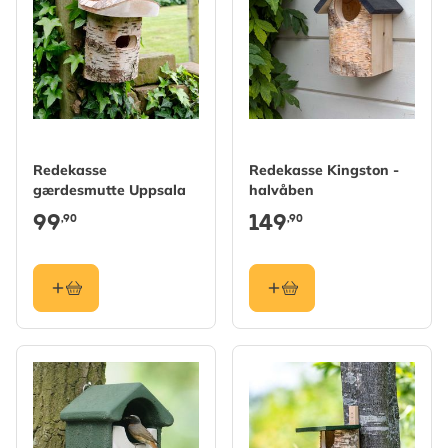
Redekasse
Redekasse Kingston -
gærdesmutte Uppsala
halvåben
99
149
,90
,90