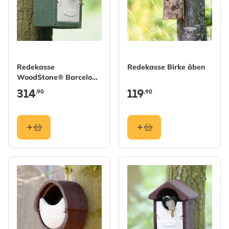
Redekasse
Redekasse Birke åben
WoodStone® Barcelona
halvåben - Grøn
314
119
,90
,90