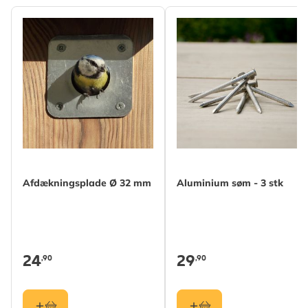
Afdækningsplade Ø 32 mm
Aluminium søm - 3 stk
24
29
,90
,90