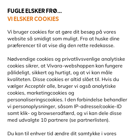
💛
Sensommertilbud
: Spar
op til 15%
!
FUGLE ELSKER FRØ...
VI ELSKER COOKIES
Topbedømt i 11 lande
Fri fragt over 499 kr.
Vi bruger cookies for at gøre dit besøg på vores
website så smidigt som muligt. Fra at huske dine
præferencer til at vise dig den rette redekasse.
Redekasser
Redekasser af birketræ
Nødvendige cookies og privatlivsvenlige analytiske
cookies sikrer, at Vivara-webshoppen kan fungere
pålideligt, sikkert og hurtigt, og at vi kan måle
kvaliteten. Disse cookies er altid slået til. Hvis du
vælger Acceptér alle, bruger vi også analytiske
cookies, marketingcookies og
personaliseringscookies. I den forbindelse behandler
vi personoplysninger, såsom IP-adresse/cookie-ID
samt klik- og browseradfærd, og vi kan dele disse
med udvalgte 10 partnere (se partnerlisten).
Du kan til enhver tid ændre dit samtykke i vores