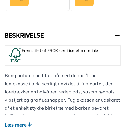
BESKRIVELSE
Fremstillet af FSC® certificeret materiale
Bring naturen helt tæt på med denne åbne
fuglekasse i birk, særligt udviklet til fuglearter, der
foretrækker en halvåben redeplads, såsom rødhals,
vipstjert og grå fluesnapper. Fuglekassen er udskåret
af ét enkelt stykke birketræ med barken bevaret,
hvilket giver et naturligt og rustikt udtryk, der falder
smukt ind i haven, på altanen eller ved husmuren.
Læs mere