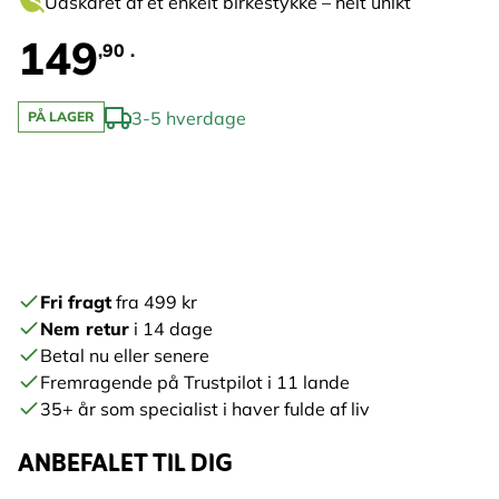
Udskåret af ét enkelt birkestykke – helt unikt
149
,90 .
3-5 hverdage
PÅ LAGER
Fri fragt
fra 499 kr
Nem retur
i 14 dage
Betal nu eller senere
Fremragende på Trustpilot i 11 lande
35+ år som specialist i haver fulde af liv
ANBEFALET TIL DIG