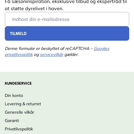
Få sæsoninspiration, eksklusive tilbud og ekspertråd til
at støtte dyrelivet i haven.
Email Address
TILMELD
Denne formular er beskyttet af reCAPTCHA –
Googles
privatlivspolitik
og
servicevilkår
gælder.
KUNDESERVICE
Din konto
Levering & returret
Generelle vilkår
Garanti
Privatlivspolitik