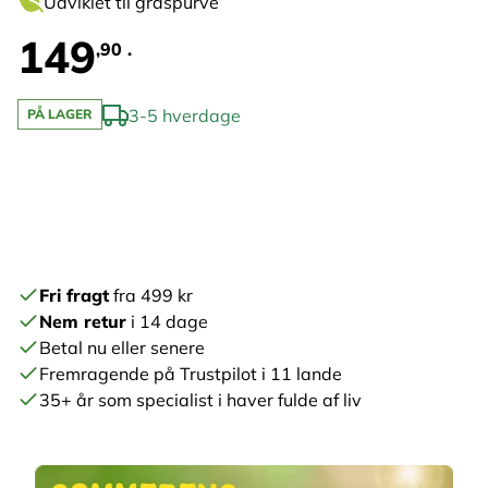
Udviklet til gråspurve
149
,90 .
3-5 hverdage
PÅ LAGER
Fri fragt
fra 499 kr
Nem retur
i 14 dage
Betal nu eller senere
Fremragende på Trustpilot i 11 lande
35+ år som specialist i haver fulde af liv