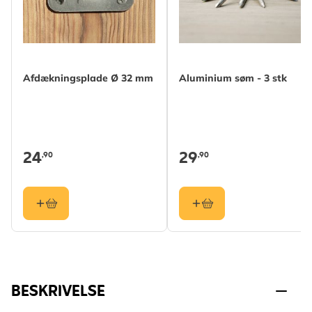
Afdækningsplade Ø 32 mm
Aluminium søm - 3 stk
24
29
,90
,90
BESKRIVELSE