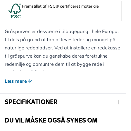
Fremstillet af FSC® certificeret materiale
Gråspurven er desværre i tilbagegang i hele Europa,
til dels på grund af tab af levesteder og mangel på
naturlige redepladser. Ved at installere en redekasse
til gråspurve kan du genskabe deres foretrukne
redemiljø og opmuntre dem til at bygge rede i
nærheden af dit hjem.
Multikasser til gråspurve fås med forskellige
Læs mere
hulplaceringer, til venstre, højre eller i midten af
kassen, så de kan placeres side om side og holde
SPECIFIKATIONER
grupper af fugle tæt på hinanden. Hulstørrelsen på
34 mm er ideel til gråspurve.
Varenummer
901690120
DU VIL MÅSKE OGSÅ SYNES OM
Kasserne kan hænges op under tagudhæng,
tagrender eller på vægge, men ikke mod direkte
Mærke
CJ Wildlife