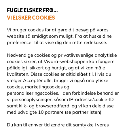
💛
Sensommertilbud
: Spar
op til 15%
!
FUGLE ELSKER FRØ...
VI ELSKER COOKIES
Topbedømt i 11 lande
Fri fragt over 499 kr.
Vi bruger cookies for at gøre dit besøg på vores
website så smidigt som muligt. Fra at huske dine
præferencer til at vise dig den rette redekasse.
Redekasser
Redekasser af træ
Nødvendige cookies og privatlivsvenlige analytiske
cookies sikrer, at Vivara-webshoppen kan fungere
pålideligt, sikkert og hurtigt, og at vi kan måle
kvaliteten. Disse cookies er altid slået til. Hvis du
vælger Acceptér alle, bruger vi også analytiske
cookies, marketingcookies og
personaliseringscookies. I den forbindelse behandler
vi personoplysninger, såsom IP-adresse/cookie-ID
samt klik- og browseradfærd, og vi kan dele disse
med udvalgte 10 partnere (se partnerlisten).
Du kan til enhver tid ændre dit samtykke i vores