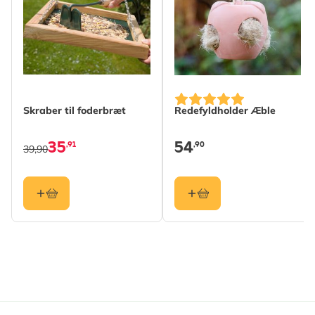
Længde
84 mm
Vægt
0.02 kg
Læs mere
Farve
Sølv
Materiale
Metal
Skraber til foderbræt
Redefyldholder Æble
35
54
,91
,90
39,90