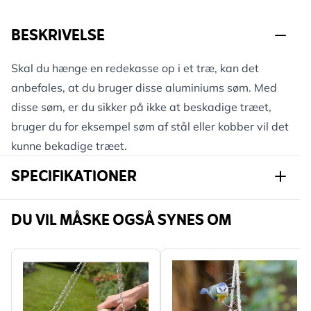
BESKRIVELSE
Skal du hænge en redekasse op i et træ, kan det
anbefales, at du bruger disse aluminiums søm. Med
disse søm, er du sikker på ikke at beskadige træet,
bruger du for eksempel søm af stål eller kobber vil det
kunne bekadige træet.
SPECIFIKATIONER
Varenummer
940970320
DU VIL MÅSKE OGSÅ SYNES OM
Mærke
CJ Wildlife
Bredde
48 mm
Højde
20 mm