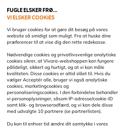
💛
Sensommertilbud
: Spar
op til 15%
!
FUGLE ELSKER FRØ...
VI ELSKER COOKIES
Fri fragt over 499 kr.
Vi bruger cookies for at gøre dit besøg på vores
website så smidigt som muligt. Fra at huske dine
præferencer til at vise dig den rette redekasse.
Redekasser
Tilbehør redekasser
Nødvendige cookies og privatlivsvenlige analytiske
cookies sikrer, at Vivara-webshoppen kan fungere
pålideligt, sikkert og hurtigt, og at vi kan måle
kvaliteten. Disse cookies er altid slået til. Hvis du
vælger Acceptér alle, bruger vi også analytiske
cookies, marketingcookies og
personaliseringscookies. I den forbindelse behandler
vi personoplysninger, såsom IP-adresse/cookie-ID
samt klik- og browseradfærd, og vi kan dele disse
med udvalgte 10 partnere (se partnerlisten).
Du kan til enhver tid ændre dit samtykke i vores