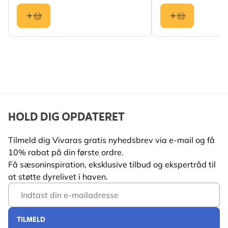
have vådt fuglefoder.
Let at rengøre og hænge op
– ingen besvær,
maksimal fugleglæde.
Tiltrækker en bred vifte af fuglearter
– ideelt for frø-
og nøddeelskere (men kun hakket, tak).
Leveres i en gaveklar æske
– perfekt til fødselsdage,
helligdage eller spontane venlige handlinger.
Understøtter biodiversiteten i haven
– hjælp lokale
HOLD DIG OPDATERET
fugle med at trives med hver bid.
Kun hos Vivara
– udviklet med eksperter, elsket af
Tilmeld dig Vivaras gratis nyhedsbrev via e-mail og få
10% rabat på din første ordre.
naturvenner og bygget til fugle.
Få sæsoninspiration, eksklusive tilbud og ekspertråd til
at støtte dyrelivet i haven.
Email Address
TILMELD