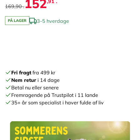
152
,91 .
169,90 .
3-5 hverdage
PÅ LAGER
Fri fragt
fra 499 kr
Nem retur
i 14 dage
Betal nu eller senere
Fremragende på Trustpilot i 11 lande
35+ år som specialist i haver fulde af liv