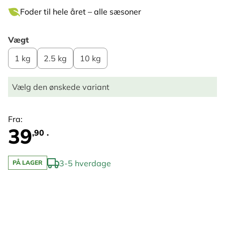
Foder til hele året – alle sæsoner
Vægt
1 kg
2.5 kg
10 kg
Vælg den ønskede variant
Fra:
39
,90 .
3-5 hverdage
PÅ LAGER