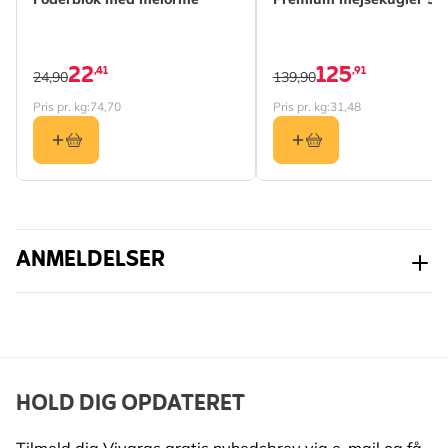
Egnet til
Fugleborde, Foderhuse,
Læs mere
Fodring på jorden,
22
125
,41
,91
24,90
139,90
Rørfoder
Pris pr. kg:
74,70
Pris pr. kg:
31,48
Egnet
Fugl
dyreliv
Egnet til
Blåmejse, Musvit,
Topmejse, Halemejse,
Gråspurv, Skovspurv,
ANMELDELSER
Rødhals, Grønirisk,
Bogfinke, Sangdrossel,
Stillits, Stær, Grønsisken,
Solsort, Spætmejse
HOLD DIG OPDATERET
Tilmeld dig Vivaras gratis nyhedsbrev via e-mail og få