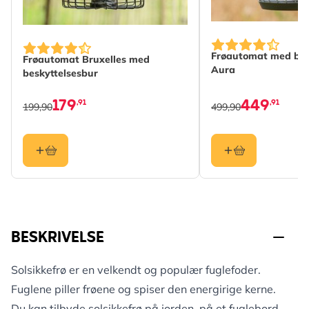
Frøautomat med bes
Frøautomat Bruxelles med
Aura
beskyttelsesbur
179
449
,91
,91
199,90
499,90
BESKRIVELSE
Solsikkefrø er en velkendt og populær fuglefoder.
Fuglene piller frøene og spiser den energirige kerne.
Du kan tilbyde solsikkefrø på jorden, på et fuglebord