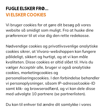
💛
Sensommertilbud
: Spar
op til 15%
!
FUGLE ELSKER FRØ...
VI ELSKER COOKIES
Topbedømt i 11 lande
Fri fragt over 499 kr.
Vi bruger cookies for at gøre dit besøg på vores
website så smidigt som muligt. Fra at huske dine
præferencer til at vise dig den rette redekasse.
Fuglefoder
Solsikkefrø
Nødvendige cookies og privatlivsvenlige analytiske
cookies sikrer, at Vivara-webshoppen kan fungere
pålideligt, sikkert og hurtigt, og at vi kan måle
kvaliteten. Disse cookies er altid slået til. Hvis du
vælger Acceptér alle, bruger vi også analytiske
cookies, marketingcookies og
personaliseringscookies. I den forbindelse behandler
vi personoplysninger, såsom IP-adresse/cookie-ID
samt klik- og browseradfærd, og vi kan dele disse
med udvalgte 10 partnere (se partnerlisten).
Du kan til enhver tid ændre dit samtykke i vores