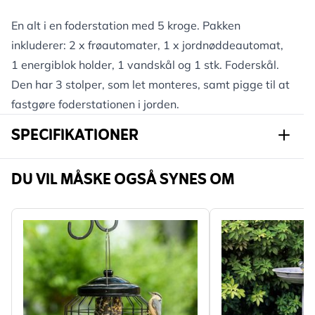
En alt i en foderstation med 5 kroge. Pakken
inkluderer: 2 x frøautomater, 1 x jordnøddeautomat,
1 energiblok holder, 1 vandskål og 1 stk. Foderskål.
Den har 3 stolper, som let monteres, samt pigge til at
fastgøre foderstationen i jorden.
SPECIFIKATIONER
Varenummer
940790119
DU VIL MÅSKE OGSÅ SYNES OM
Mærke
CJ Wildlife
Bredde
660 mm
Højde
2300 mm
Længde
660 mm