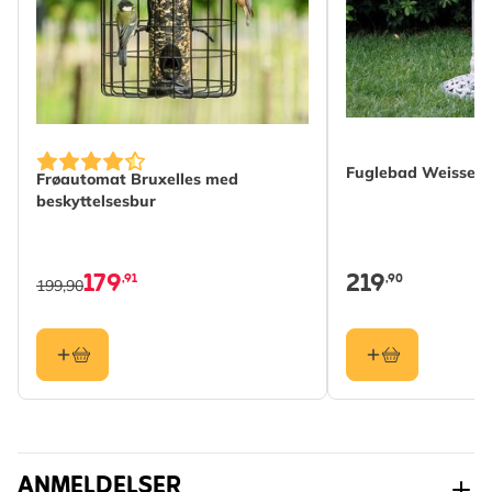
Vægt
3.825 kg
Læs mere
Farve
Sort
Materiale
Metal
Fuglebad Weissen
Frøautomat Bruxelles med
beskyttelsesbur
179
219
,91
,90
199,90
ANMELDELSER