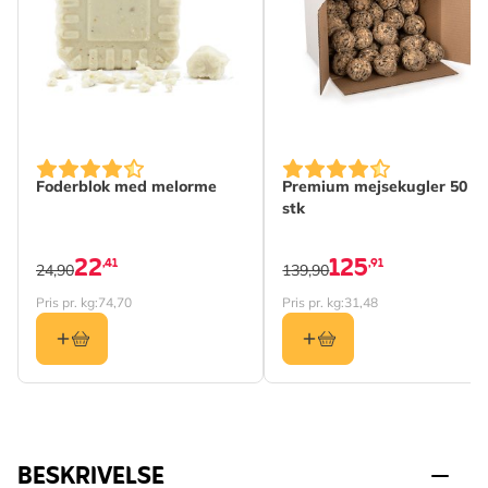
Foderblok med melorme
Premium mejsekugler 50
stk
22
125
,41
,91
24,90
139,90
Pris pr. kg:
74,70
Pris pr. kg:
31,48
BESKRIVELSE