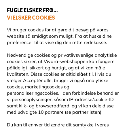
💛
Sensommertilbud
: Spar
op til 15%
!
FUGLE ELSKER FRØ...
VI ELSKER COOKIES
Topbedømt i 11 lande
Fri fragt over 499 kr.
Vi bruger cookies for at gøre dit besøg på vores
website så smidigt som muligt. Fra at huske dine
præferencer til at vise dig den rette redekasse.
Fuglefoderhuse
Frøautomater og foderautomater
Nødvendige cookies og privatlivsvenlige analytiske
cookies sikrer, at Vivara-webshoppen kan fungere
pålideligt, sikkert og hurtigt, og at vi kan måle
10% RABAT
kvaliteten. Disse cookies er altid slået til. Hvis du
vælger Acceptér alle, bruger vi også analytiske
cookies, marketingcookies og
personaliseringscookies. I den forbindelse behandler
vi personoplysninger, såsom IP-adresse/cookie-ID
samt klik- og browseradfærd, og vi kan dele disse
med udvalgte 10 partnere (se partnerlisten).
Du kan til enhver tid ændre dit samtykke i vores