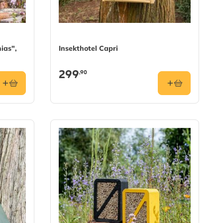
ias",
Insekthotel Capri
299
,90