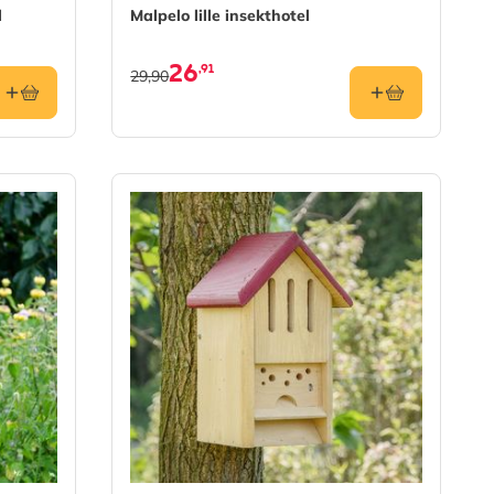
l
Malpelo lille insekthotel
26
,91
29,90