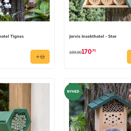
hotel Tignes
Jarvis Insekthotel - Stor
170
,91
189,90
NYHED