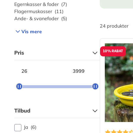
Egernkasser & foder
(7)
Flagermuskasser
(11)
Ande- & svanefoder
(5)
24
produkter
Vis mere
10% RABAT
Pris
Minimum price
Maximum price
Tilbud
Ja
(6)