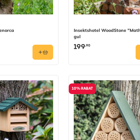
Menorca
Insektshotel WoodStone "Math
gul
199
,90
10% RABAT