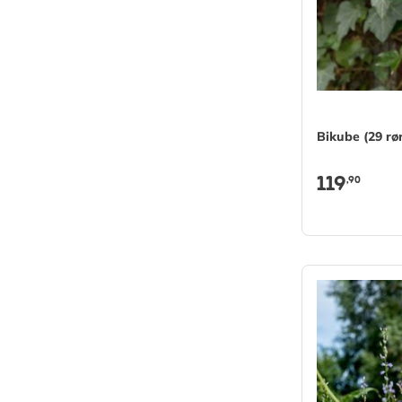
Bikube (29 rø
119
,90