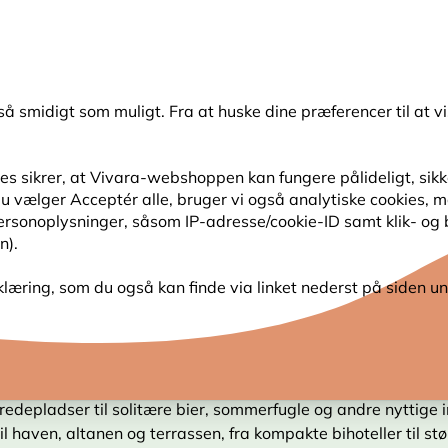
💛
Sensommertilbud
: Spar
op til 15%
!
så smidigt som muligt. Fra at huske dine præferencer til at vi
Søg
s sikrer, at Vivara-webshoppen kan fungere pålideligt, sikker
s du vælger Acceptér alle, bruger vi også analytiske cookies,
SER
HAVENS DYR
PLANTEFRØ
FUGLEKIGG
personoplysninger, såsom IP-adresse/cookie-ID samt klik- og
n).
klæring, som du også kan finde via linket nederst på siden un
THOTELLER OG BIHOTELLER
 redepladser til solitære bier, sommerfugle og andre nyttige i
til haven, altanen og terrassen, fra kompakte bihoteller til stø