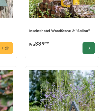
The price depends on the options chosen on
Insektshotel WoodStone ® "Salina"
339
,90
Fra
KONFIGURER