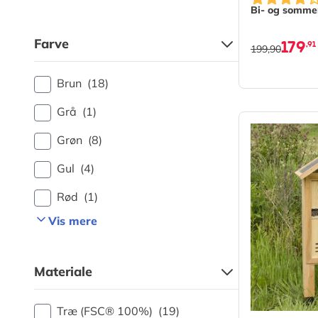
Bi- og somme
179
Farve
,91
199,90
Brun
(18)
Grå
(1)
Grøn
(8)
Gul
(4)
Rød
(1)
Vis mere
Materiale
Træ (FSC® 100%)
(19)