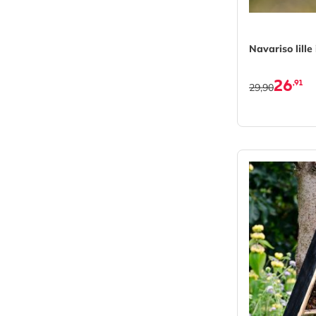
Navariso lille
26
,91
29,90