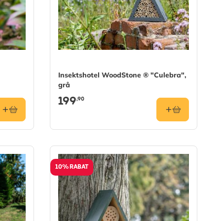
Insektshotel WoodStone ® "Culebra",
grå
199
,90
10% RABAT