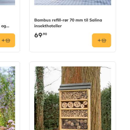
Bambus refill-rør 70 mm til Salina
a og
insekthoteller
69
,90