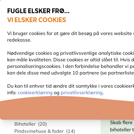
FUGLE ELSKER FRØ...
VI ELSKER COOKIES
Fri fragt over 499 kr.
Vi bruger cookies for at gøre dit besøg på vores website 
redekasse.
Nødvendige cookies og privatlivsvenlige analytiske cookie
kan måle kvaliteten. Disse cookies er altid slået til. Hvi
FUGLEFODER
FUGLEFODERHUSE
REDEKAS
personaliseringscookies. I den forbindelse behandler vi 
kan dele disse med udvalgte 10 partnere (se partnerliste
Havens dyr
Insekthoteller og bihoteller
Du kan til enhver tid ændre dit samtykke i vores cookieer
info:
cookieerklæring
og
privatlivserklæring
.
Kategori
INSEK
Insekthoteller og bihoteller
(24)
Skab flere
Bihoteller
(20)
bihoteller 
Pindsvinehuse & foder
(14)