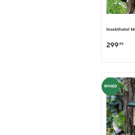
Insekthotel 
299
,90
NYHED