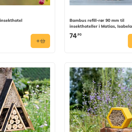
 insekthotel
Bambus refill-rør 90 mm til
insekthoteller i Matias, Isabel
Culebra
74
,90