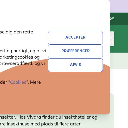
Kontakt os
Fremragende
-
4.6
/5
se dig den rette
ACCEPTER
LOG IND
KURV
t og hurtigt, og at vi
PRÆFERENCER
 marketingcookies og
ERI
GAVER
NYHEDER
TILBUD
 browseradfærd, og vi
AFVIS
der “
Cookies
”. Mere
nsekter. Hos Vivara finder du insekthoteller og
rre insekthuse med plads til flere arter.