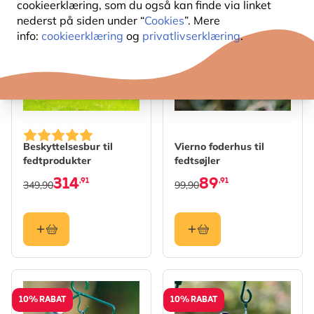
cookieerklæring, som du også kan finde via linket
10% RABAT
10% RABAT
nederst på siden under “
Cookies
”. Mere
info:
cookieerklæring
og
privatlivserklæring
.
Beskyttelsesbur til
Vierno foderhus til
fedtprodukter
fedtsøjler
314
89
,91
,91
349,90
99,90
10% RABAT
10% RABAT