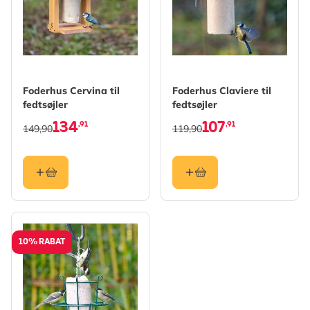
Foderhus Cervina til
Foderhus Claviere til
fedtsøjler
fedtsøjler
134
107
,91
,91
149,90
119,90
10% RABAT