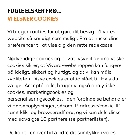
💛
Sensommertilbud
: Spar
op til 15%
!
FUGLE ELSKER FRØ...
VI ELSKER COOKIES
Topbedømt i 11 lande
Fri fragt over 499 kr.
Vi bruger cookies for at gøre dit besøg på vores
website så smidigt som muligt. Fra at huske dine
præferencer til at vise dig den rette redekasse.
Fuglefoderhuse
Nødvendige cookies og privatlivsvenlige analytiske
FUGLEFODERHUSE TIL FEDTSØJLER
cookies sikrer, at Vivara-webshoppen kan fungere
pålideligt, sikkert og hurtigt, og at vi kan måle
kvaliteten. Disse cookies er altid slået til. Hvis du
Fuglefoderhus til fedtsøjler – ideelt til at fodre vilde
vælger Acceptér alle, bruger vi også analytiske
fugle med fedtsøjler og energikager. Perfekt til året
cookies, marketingcookies og
rundt foder og støtte til fuglene
Læs mere
personaliseringscookies. I den forbindelse behandler
vi personoplysninger, såsom IP-adresse/cookie-ID
samt klik- og browseradfærd, og vi kan dele disse
7
produkter
med udvalgte 10 partnere (se partnerlisten).
Du kan til enhver tid ændre dit samtykke i vores