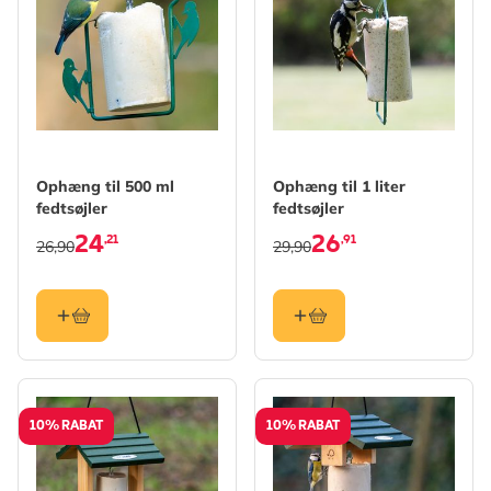
Ophæng til 500 ml
Ophæng til 1 liter
fedtsøjler
fedtsøjler
24
26
,21
,91
26,90
29,90
10% RABAT
10% RABAT