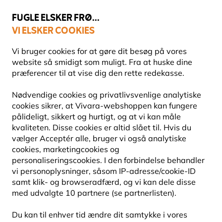
💛
Sensommertilbud
: Spar
op til 15%
!
FUGLE ELSKER FRØ...
VI ELSKER COOKIES
Topbedømt i 11 lande
Fri fragt over 499 kr.
Vi bruger cookies for at gøre dit besøg på vores
website så smidigt som muligt. Fra at huske dine
præferencer til at vise dig den rette redekasse.
Redekasser
Nødvendige cookies og privatlivsvenlige analytiske
REDEKASSER AF BIRKETRÆ
cookies sikrer, at Vivara-webshoppen kan fungere
pålideligt, sikkert og hurtigt, og at vi kan måle
kvaliteten. Disse cookies er altid slået til. Hvis du
Redekasser af birketræ – find fuglekasser i birketræ,
vælger Acceptér alle, bruger vi også analytiske
designet til at tiltrække vilde fugle til din have.
cookies, marketingcookies og
personaliseringscookies. I den forbindelse behandler
vi personoplysninger, såsom IP-adresse/cookie-ID
10
produkter
samt klik- og browseradfærd, og vi kan dele disse
med udvalgte 10 partnere (se partnerlisten).
Du kan til enhver tid ændre dit samtykke i vores