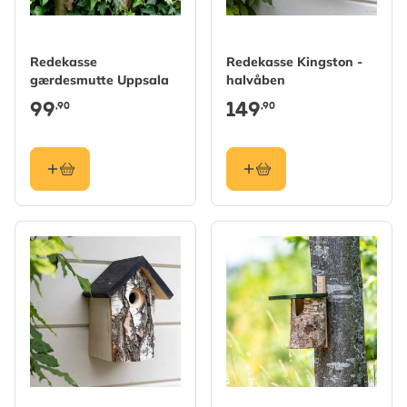
Redekasse
Redekasse Kingston -
gærdesmutte Uppsala
halvåben
99
149
,90
,90