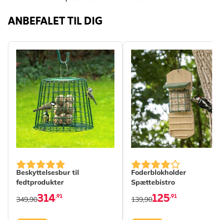
ANBEFALET TIL DIG
Beskyttelsesbur til
Foderblokholder
fedtprodukter
Spættebistro
314
125
,91
,91
349,90
139,90