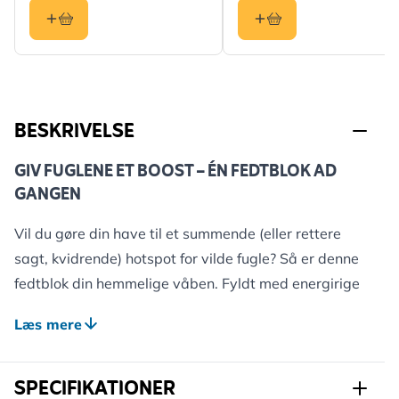
BESKRIVELSE
GIV FUGLENE ET BOOST – ÉN FEDTBLOK AD
GANGEN
Vil du gøre din have til et summende (eller rettere
sagt, kvidrende) hotspot for vilde fugle? Så er denne
fedtblok din hemmelige våben. Fyldt med energirige
fedtstoffer, frø og korn – det ultimative snackbord for
Læs mere
rødhalse, blåmejser, spætte, stære og mange flere.
Uanset om det er en frostklar vintermorgen eller midt
SPECIFIKATIONER
i ynglesæsonen, så bruger fugle masser af energi.