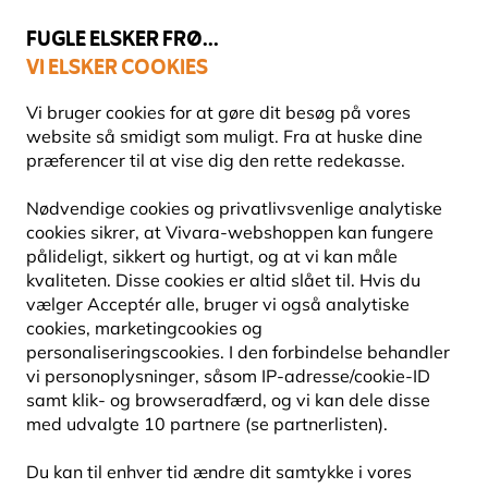
💛
Sensommertilbud
: Spar
op til 15%
!
FUGLE ELSKER FRØ...
VI ELSKER COOKIES
Topbedømt i 11 lande
Fri fragt over 499 kr.
Vi bruger cookies for at gøre dit besøg på vores
website så smidigt som muligt. Fra at huske dine
præferencer til at vise dig den rette redekasse.
Fuglefoder
Fedtprodukter
Nødvendige cookies og privatlivsvenlige analytiske
cookies sikrer, at Vivara-webshoppen kan fungere
pålideligt, sikkert og hurtigt, og at vi kan måle
10% RABAT
kvaliteten. Disse cookies er altid slået til. Hvis du
vælger Acceptér alle, bruger vi også analytiske
cookies, marketingcookies og
personaliseringscookies. I den forbindelse behandler
vi personoplysninger, såsom IP-adresse/cookie-ID
samt klik- og browseradfærd, og vi kan dele disse
med udvalgte 10 partnere (se partnerlisten).
Du kan til enhver tid ændre dit samtykke i vores