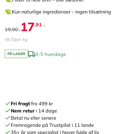
Kun naturlige ingredienser – ingen tilsætning
17
,91 .
19,90 .
59,70
per kg
3-5 hverdage
PÅ LAGER
Fri fragt
fra 499 kr
Nem retur
i 14 dage
Betal nu eller senere
Fremragende på Trustpilot i 11 lande
35+ år som specialist i haver fulde af liv