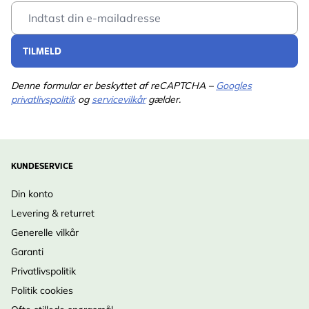
Email Address
Pandestjert, Halemejse,
Gråspurv, Spætmejse,
Stor Flagspætte, Rødhals
TILMELD
Denne formular er beskyttet af reCAPTCHA –
Googles
privatlivspolitik
og
servicevilkår
gælder.
KUNDESERVICE
Din konto
Levering & returret
Generelle vilkår
Garanti
Privatlivspolitik
Politik cookies