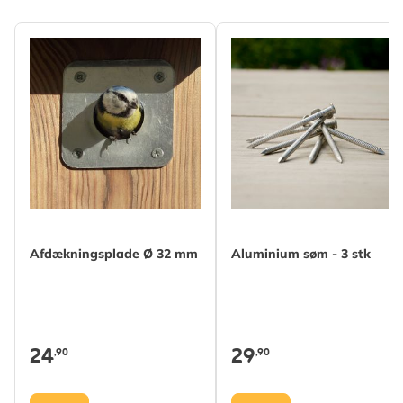
Afdækningsplade Ø 32 mm
Aluminium søm - 3 stk
24
29
,90
,90