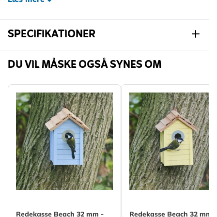
eller rødhals.
SPECIFIKATIONER
Varenummer
907680119
DU VIL MÅSKE OGSÅ SYNES OM
Mærke
CJ Wildlife
Bredde
126 mm
Højde
208 mm
Længde
204 mm
Vægt
1.131 kg
Læs mere
Egnet
Fugl
dyreliv
Egnet til
Rødhals, Sangdrossel,
Redekasse Beach 32 mm -
Redekasse Beach 32 mm 