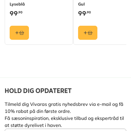
Gærdesmutte
Lyseblå
Gul
99
99
,90
,90
Materiale
Træ (FSC® 100%)
Hulformat
Half Open
HOLD DIG OPDATERET
Tilmeld dig Vivaras gratis nyhedsbrev via e-mail og få
10% rabat på din første ordre.
Få sæsoninspiration, eksklusive tilbud og ekspertråd til
at støtte dyrelivet i haven.