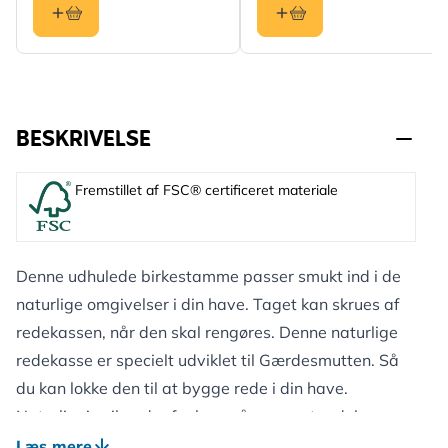
BESKRIVELSE
Fremstillet af FSC® certificeret materiale
Denne udhulede birkestamme passer smukt ind i de
naturlige omgivelser i din have. Taget kan skrues af
redekassen, når den skal rengøres. Denne naturlige
redekasse er specielt udviklet til Gærdesmutten. Så
du kan lokke den til at bygge rede i din have.
Naturligvis vil andre fugle også synes at redekassen
er tiltrækkende f.eks grå fluesnapper, hvid vipstjert
Læs mere