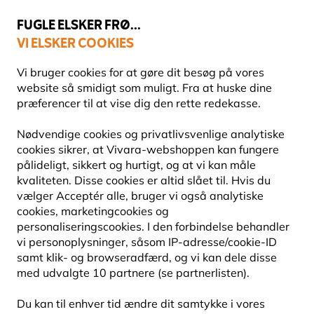
💛
Sensommertilbud
: Spar
op til 15%
!
FUGLE ELSKER FRØ...
VI ELSKER COOKIES
Fri fragt over 499 kr.
Vi bruger cookies for at gøre dit besøg på vores
website så smidigt som muligt. Fra at huske dine
præferencer til at vise dig den rette redekasse.
Redekasser
Redekasser af birketræ
Nødvendige cookies og privatlivsvenlige analytiske
cookies sikrer, at Vivara-webshoppen kan fungere
pålideligt, sikkert og hurtigt, og at vi kan måle
kvaliteten. Disse cookies er altid slået til. Hvis du
vælger Acceptér alle, bruger vi også analytiske
cookies, marketingcookies og
personaliseringscookies. I den forbindelse behandler
vi personoplysninger, såsom IP-adresse/cookie-ID
samt klik- og browseradfærd, og vi kan dele disse
med udvalgte 10 partnere (se partnerlisten).
Du kan til enhver tid ændre dit samtykke i vores