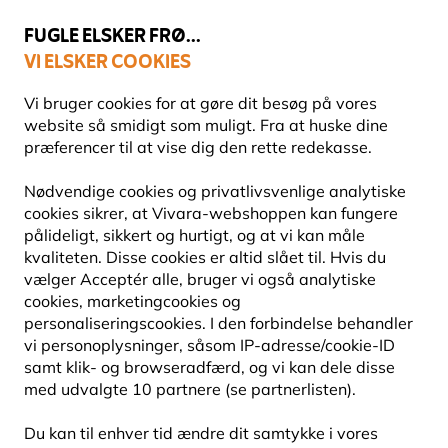
💛
Sensommertilbud
: Spar
op til 15%
!
FUGLE ELSKER FRØ...
VI ELSKER COOKIES
Fri fragt over 499 kr.
Vi bruger cookies for at gøre dit besøg på vores
website så smidigt som muligt. Fra at huske dine
præferencer til at vise dig den rette redekasse.
Redekasser
Redekasser af træ
Nødvendige cookies og privatlivsvenlige analytiske
cookies sikrer, at Vivara-webshoppen kan fungere
pålideligt, sikkert og hurtigt, og at vi kan måle
kvaliteten. Disse cookies er altid slået til. Hvis du
vælger Acceptér alle, bruger vi også analytiske
cookies, marketingcookies og
personaliseringscookies. I den forbindelse behandler
vi personoplysninger, såsom IP-adresse/cookie-ID
samt klik- og browseradfærd, og vi kan dele disse
med udvalgte 10 partnere (se partnerlisten).
Du kan til enhver tid ændre dit samtykke i vores