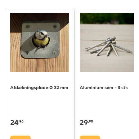
Afdækningsplade Ø 32 mm
Aluminium søm - 3 stk
24
29
,90
,90