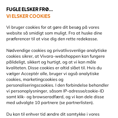
💛
Sensommertilbud
: Spar
op til 15%
!
FUGLE ELSKER FRØ...
VI ELSKER COOKIES
Topbedømt i 11 lande
Fri fragt over 499 kr.
Vi bruger cookies for at gøre dit besøg på vores
website så smidigt som muligt. Fra at huske dine
præferencer til at vise dig den rette redekasse.
Redekasser
Nødvendige cookies og privatlivsvenlige analytiske
REDEKASSER TIL SOLSORT
cookies sikrer, at Vivara-webshoppen kan fungere
pålideligt, sikkert og hurtigt, og at vi kan måle
kvaliteten. Disse cookies er altid slået til. Hvis du
I denne kategori finder du åbne redekasser, som passer
vælger Acceptér alle, bruger vi også analytiske
til solsortens naturlige yngleadfærd. Disse løsninger
cookies, marketingcookies og
efterligner redesteder som tætte busk
Læs mere
personaliseringscookies. I den forbindelse behandler
vi personoplysninger, såsom IP-adresse/cookie-ID
samt klik- og browseradfærd, og vi kan dele disse
9
produkter
med udvalgte 10 partnere (se partnerlisten).
Du kan til enhver tid ændre dit samtykke i vores