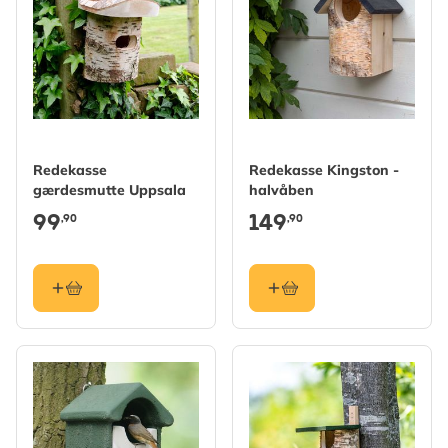
Redekasse
Redekasse Kingston -
gærdesmutte Uppsala
halvåben
99
149
,90
,90