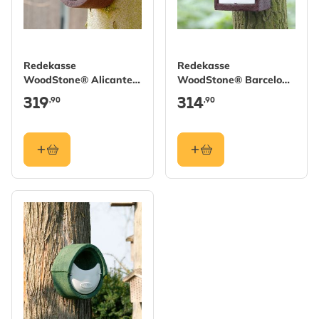
Redekasse
Redekasse
WoodStone® Alicante
WoodStone® Barcelona
halvåben - Brun
halvåben - Brun
319
314
,90
,90