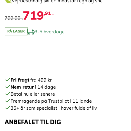
Vejrbestandig skifer: modstår regn og sne
719
,91 .
799,90 .
3-5 hverdage
PÅ LAGER
Fri fragt
fra 499 kr
Nem retur
i 14 dage
Betal nu eller senere
Fremragende på Trustpilot i 11 lande
35+ år som specialist i haver fulde af liv
ANBEFALET TIL DIG