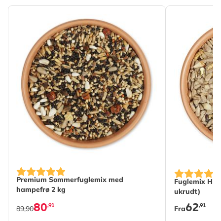
The price de
Premium Sommerfuglemix med
Fuglemix Hi-
hampefrø 2 kg
ukrudt)
80
62
,91
,91
89,90
Fra