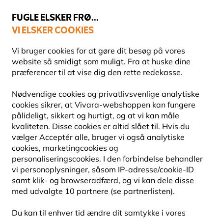
💛
Sensommertilbud
: Spar
op til 15%
!
FUGLE ELSKER FRØ...
VI ELSKER COOKIES
Fri fragt over 499 kr.
Vi bruger cookies for at gøre dit besøg på vores
website så smidigt som muligt. Fra at huske dine
præferencer til at vise dig den rette redekasse.
Fuglefoderhuse
Fuglefoderhuse til frø
Nødvendige cookies og privatlivsvenlige analytiske
cookies sikrer, at Vivara-webshoppen kan fungere
pålideligt, sikkert og hurtigt, og at vi kan måle
10% RABAT
kvaliteten. Disse cookies er altid slået til. Hvis du
vælger Acceptér alle, bruger vi også analytiske
cookies, marketingcookies og
personaliseringscookies. I den forbindelse behandler
vi personoplysninger, såsom IP-adresse/cookie-ID
samt klik- og browseradfærd, og vi kan dele disse
med udvalgte 10 partnere (se partnerlisten).
Du kan til enhver tid ændre dit samtykke i vores