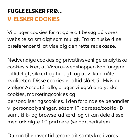
💛
Sensommertilbud
: Spar
op til 15%
!
FUGLE ELSKER FRØ...
VI ELSKER COOKIES
Topbedømt i 11 lande
Fri fragt over 499 kr.
Vi bruger cookies for at gøre dit besøg på vores
website så smidigt som muligt. Fra at huske dine
præferencer til at vise dig den rette redekasse.
Økologiske plantefrø
Nødvendige cookies og privatlivsvenlige analytiske
ØKOLOGISKE SALATFRØ
cookies sikrer, at Vivara-webshoppen kan fungere
pålideligt, sikkert og hurtigt, og at vi kan måle
kvaliteten. Disse cookies er altid slået til. Hvis du
vælger Acceptér alle, bruger vi også analytiske
8609
produkter
cookies, marketingcookies og
personaliseringscookies. I den forbindelse behandler
vi personoplysninger, såsom IP-adresse/cookie-ID
samt klik- og browseradfærd, og vi kan dele disse
5% RABAT
10% RABAT
med udvalgte 10 partnere (se partnerlisten).
Du kan til enhver tid ændre dit samtykke i vores