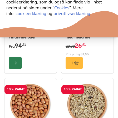
cookieerklæring, som du også kan finde via linket
nederst på siden under “
Cookies
”. Mere
info:
cookieerklæring
og
privatlivserklæring
.
The price depends on the options chosen on the produc
Premium
Jordnøddesmør til fugle
Pindsvinefoder
med melorme
94
26
,91
,91
Fra
29,90
Pris pr. kg:
81,55
KONFIGURER
10% RABAT
10% RABAT