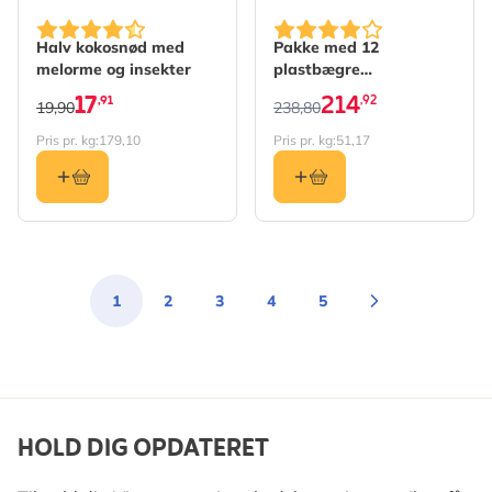
The price depends on the 
Halv kokosnød med
Pakke med 12
melorme og insekter
plastbægre
jordnøddesmør til fugle
17
214
,91
,92
19,90
238,80
Pris pr. kg:
179,10
Pris pr. kg:
51,17
1
2
3
4
5
Du læser i øjeblikket side
Side
Side
Side
Side
HOLD DIG OPDATERET