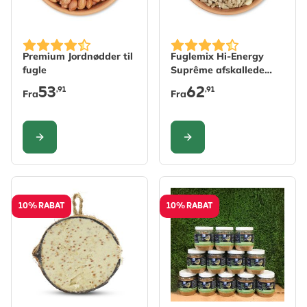
The price depends on the options chosen on the produc
The price depends on the 
Premium Jordnødder til
Fuglemix Hi-Energy
fugle
Suprême afskallede
(ingen ukrudt)
53
62
,91
,91
Fra
Fra
KONFIGURER
KONFIGURER
10% RABAT
10% RABAT