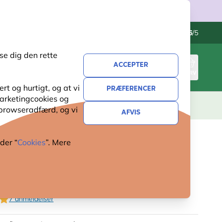
Kontakt os
Fremragende
-
4.6
/5
se dig den rette
ACCEPTER
LOG IND
KURV
t og hurtigt, og at vi
PRÆFERENCER
 marketingcookies og
ERI
GAVER
NYHEDER
TILBUD
 browseradfærd, og vi
AFVIS
der “
Cookies
”. Mere
RI FUGLEBLANDING (INGEN
T)
7 anmeldelser