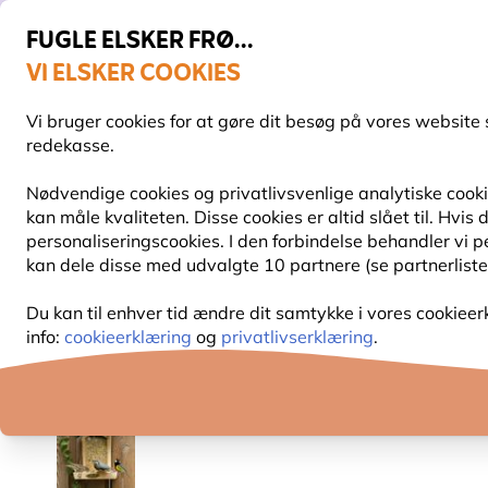
FUGLE ELSKER FRØ...
VI ELSKER COOKIES
Fri fragt over 499 kr.
Vi bruger cookies for at gøre dit besøg på vores website 
redekasse.
Nødvendige cookies og privatlivsvenlige analytiske cookie
kan måle kvaliteten. Disse cookies er altid slået til. Hvi
FUGLEFODER
FUGLEFODERHUSE
REDEKAS
personaliseringscookies. I den forbindelse behandler vi 
kan dele disse med udvalgte 10 partnere (se partnerliste
Fuglefoder
Frøblandinger
Skalfri Fugleblanding
Du kan til enhver tid ændre dit samtykke i vores cookieer
info:
cookieerklæring
og
privatlivserklæring
.
10% RABAT