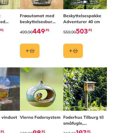
t
Frøautomat med
Beskyttelsespakke
med
beskyttelsesbur
Adventurer 40 cm
sbur
Aura
449
503
,91
,91
,91
499,90
559,90
l vinduet
Vierno Fodersystem
Foderhus Tilburg til
småfugle,
vægmontering
,91
,91
,91