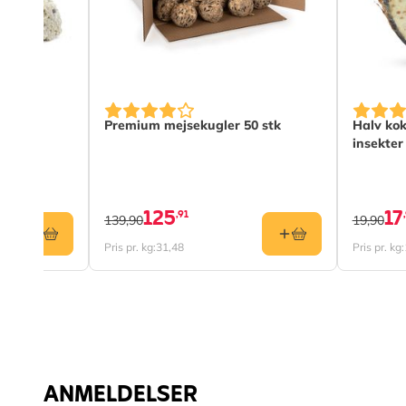
kerner
Premium mejsekugler 50 stk
Halv ko
insekter
125
17
,91
139,90
19,90
Pris pr. kg:
31,48
Pris pr. kg:
ANMELDELSER