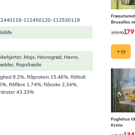
Frøautoma
12440119-112450120-112530119
Bruxelles 
beskyttelse
179
ldlife
199,90
kkehjerter, Majs, Havregrød, Havre,
nødder, Rapsfrøolie
ighed 9.2%, Råprotein 15.46%, Råfedt
6%, Råfibre 1.74%, Råaske 2.34%,
ydrater 43.33%
eborde, Foderhuse, Fodring på jorden,
oder
Fuglehus ti
Kreta