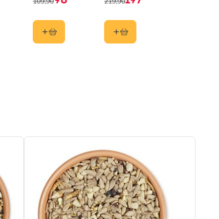
98
197
109,90
219,90