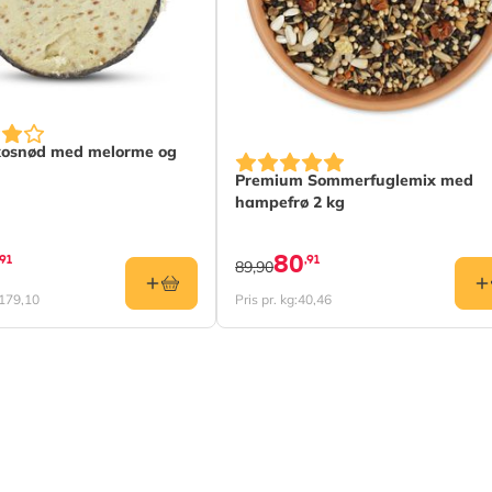
kosnød med melorme og
Premium Sommerfuglemix med
hampefrø 2 kg
80
,91
,91
89,90
179,10
Pris pr. kg:
40,46