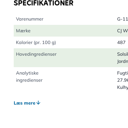
SPECIFIKATIONER
Varenummer
G-1
Mærke
CJ Wi
Kalorier (pr. 100 g)
487
Hovedingredienser
Solsi
Jord
Analytiske
Fugt
ingredienser
27.9
Kulh
Egnet til
Fugl
Læs mere
Rørf
Egnet dyreliv
Fugl