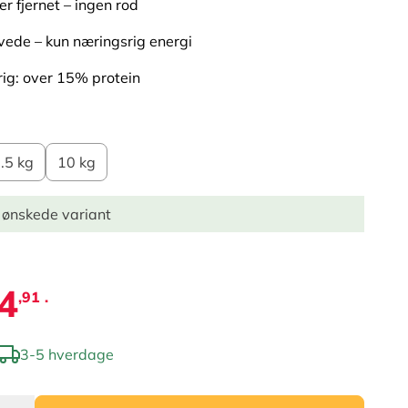
er fjernet – ingen rod
ede – kun næringsrig energi
rig: over 15% protein
.5 kg
10 kg
 ønskede variant
4
,91 .
3-5 hverdage