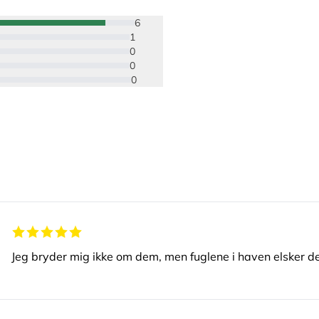
6
1
0
0
0
Jeg bryder mig ikke om dem, men fuglene i haven elsker d