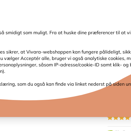
💛
Sensommertilbud
: Spar
op til 15%
!
så smidigt som muligt. Fra at huske dine præferencer til at vi
Søg
s sikrer, at Vivara-webshoppen kan fungere pålideligt, sikker
s du vælger Acceptér alle, bruger vi også analytiske cookies,
SER
HAVENS DYR
PLANTEFRØ
FUGLEKIGG
personoplysninger, såsom IP-adresse/cookie-ID samt klik- og
n).
 (ingen ukrudt)
klæring, som du også kan finde via linket nederst på siden un
SKALF
UKRUD