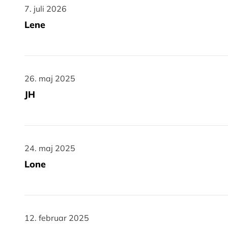
7. juli 2026
7. juli 2026
Lene
26. maj 2025
26. maj 2025
JH
24. maj 2025
24. maj 2025
Lone
12. februar 2025
12. februar 2025