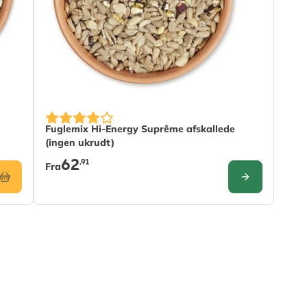
The price depends on the options chosen on the pr
Fuglemix Hi-Energy Suprême afskallede
(ingen ukrudt)
62
,91
Fra
KONFIGURER