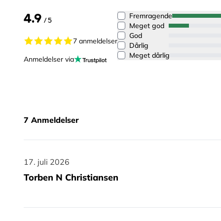
4.9
Fremragende
/ 5
Meget god
God
7 anmeldelser
Dårlig
Meget dårlig
Anmeldelser via
7
Anmeldelser
17. juli 2026
17. juli 2026
Torben N Christiansen