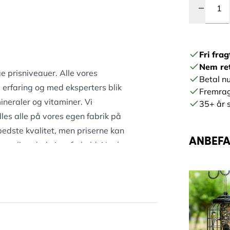
Fri frag
Nem re
ge prisniveauer. Alle vores
Betal nu
erfaring og med eksperters blik
Fremrag
mineraler og vitaminer. Vi
35+ år s
es alle på vores egen fabrik på
bedste kvalitet, men priserne kan
ANBEFAL
r særlige dyrkningsforhold. Nogle
nd hos en anden. Er der et
gså betyde en større
erfor ikke spire. I den forbliver