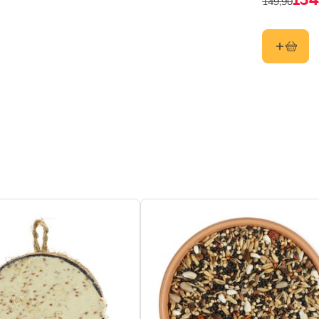
134
149,90