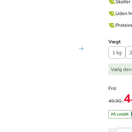
Skaller 
Uden hv
Protein
Vægt
1 kg
2
Vælg den
Fra:
4
49,90 .
PÅ LAGER
Antal