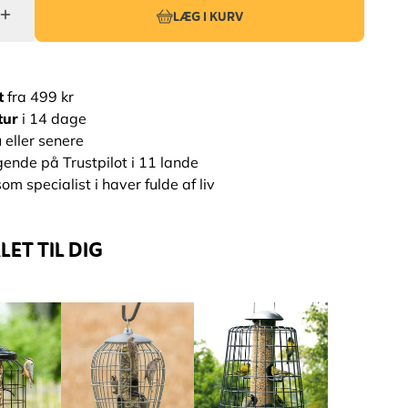
LÆG I KURV
t
fra 499 kr
tur
i 14 dage
 eller senere
ende på Trustpilot i 11 lande
om specialist i haver fulde af liv
ET TIL DIG