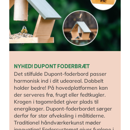
NYHED! DUPONT FODERBRÆT
Det stilfulde Dupont-foderbord passer
harmonisk ind i dit udeareal. Dobbelt
holder bedre! På hovedplatformen kan
der serveres frø, frugt eller fedtkugler.
Krogen i tagområdet giver plads til
energikager. Dupont-foderbordet sørger
derfor for stor afveksling i måltiderne.
Traditionel håndværkerkunst møder
innovation! Fodersystemet giver fuglene i