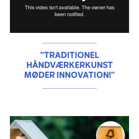
"TRADITIONEL
HÅNDVÆRKERKUNST
MØDER INNOVATION!"