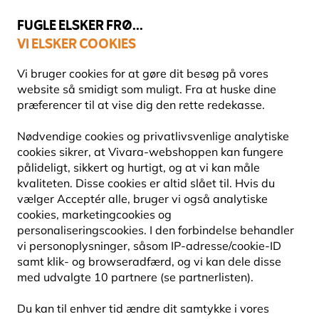
💛
Sensommertilbud
: Spar
op til 15%
!
FUGLE ELSKER FRØ...
VI ELSKER COOKIES
Fri fragt over 499 kr.
Vi bruger cookies for at gøre dit besøg på vores
website så smidigt som muligt. Fra at huske dine
præferencer til at vise dig den rette redekasse.
Nye produkter til din forårsagtige have!
Nødvendige cookies og privatlivsvenlige analytiske
NYE PRODUKTER TIL DIN FORÅRSAGTIGE HAVE!
cookies sikrer, at Vivara-webshoppen kan fungere
pålideligt, sikkert og hurtigt, og at vi kan måle
kvaliteten. Disse cookies er altid slået til. Hvis du
vælger Acceptér alle, bruger vi også analytiske
cookies, marketingcookies og
Velkommen til vores spændende fugleunivers!
personaliseringscookies. I den forbindelse behandler
Længes du efter naturen og mere liv i din have? Vi
vi personoplysninger, såsom IP-adresse/cookie-ID
giver dig mulighed for at forvandle din have til et
samt klik- og browseradfærd, og vi kan dele disse
med udvalgte 10 partnere (se partnerlisten).
livligt, pulserende levested for dine fjerede venner.
Vi er glade for at kunne vise dig vores nyeste
Du kan til enhver tid ændre dit samtykke i vores
produkter: vores spritnye foderhuse er ankommet.