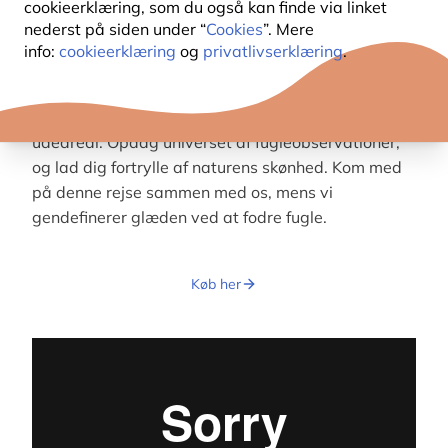
cookieerklæring, som du også kan finde via linket
nederst på siden under “
Cookies
”. Mere
Vores nye fuglefoderhuse er ikke kun flotte og
info:
cookieerklæring
og
privatlivserklæring
.
yderst dekorative, de er også af høj kvalitet og har
et funktionelt design. Med vores nye designs er der
noget for enhver smag og hvilket som helst
udeareal. Opdag universet af fugleobservationer,
og lad dig fortrylle af naturens skønhed. Kom med
på denne rejse sammen med os, mens vi
gendefinerer glæden ved at fodre fugle.
Køb her