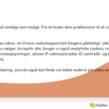
💛
Sensommertilbud
: Spar
op til 15%
!
så smidigt som muligt. Fra at huske dine præferencer til at vi
Søg
s sikrer, at Vivara-webshoppen kan fungere pålideligt, sikker
s du vælger Acceptér alle, bruger vi også analytiske cookies,
SER
HAVENS DYR
PLANTEFRØ
FUGLEKIGG
personoplysninger, såsom IP-adresse/cookie-ID samt klik- og
n).
 WoodStone® Alicante oval - Brun
klæring, som du også kan finde via linket nederst på siden un
REDE
ALICAN
Holder