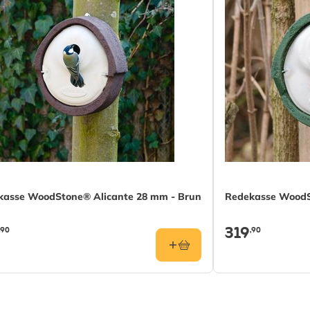
kasse WoodStone® Alicante 28 mm - Brun
Redekasse WoodS
319
,90
,90