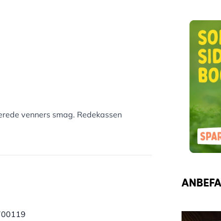
fjerede venners smag. Redekassen
ANBEFAL
700119