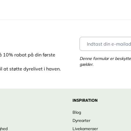
få 10% rabat på din første
Denne formular er beskyt
gælder.
l at støtte dyrelivet i haven.
INSPIRATION
Blog
Dyrearter
ghed
Livekameraer