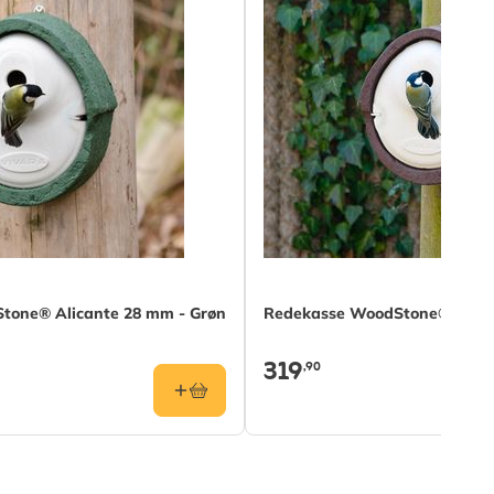
tone® Alicante 28 mm - Grøn
Redekasse WoodStone® Alica
319
,90