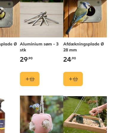
splade Ø
Aluminium søm - 3
Afdækningsplade Ø
stk
28 mm
29
24
,90
,90