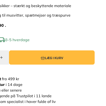
ikker – stærkt og beskyttende materiale
 til musvitter, spætmejser og træspurve
90 .
3-5 hverdage
LÆG I KURV
t
fra 499 kr
tur
i 14 dage
 eller senere
ende på Trustpilot i 11 lande
om specialist i haver fulde af liv