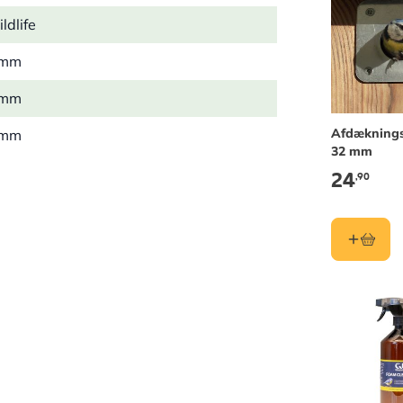
ldlife
 mm
 mm
Afdækning
 mm
32 mm
1 kg
24
,90
it, Spætmejse, Broget Fluesnapper
(FSC® 100%), Woodstone
m