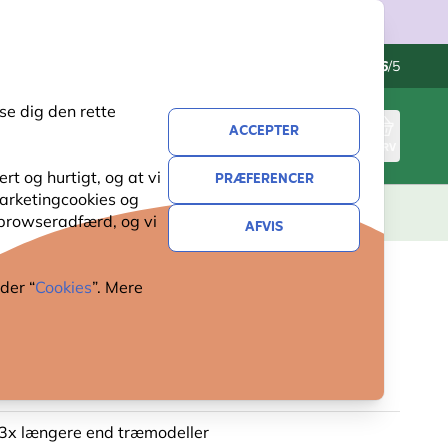
Kontakt os
Fremragende
-
4.6
/5
se dig den rette
ACCEPTER
LOG IND
KURV
t og hurtigt, og at vi
PRÆFERENCER
 marketingcookies og
ERI
GAVER
NYHEDER
TILBUD
 browseradfærd, og vi
AFVIS
der “
Cookies
”. Mere
KASSE WOODSTONE®
TE OVAL - BRUN
 3x længere end træmodeller