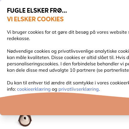
FUGLE ELSKER FRØ...
VI ELSKER COOKIES
Topbedømt i 11 lande
Fri fragt over 499 kr.
Vi bruger cookies for at gøre dit besøg på vores website 
redekasse.
Nødvendige cookies og privatlivsvenlige analytiske cookie
kan måle kvaliteten. Disse cookies er altid slået til. Hvi
FUGLEFODER
FUGLEFODERHUSE
REDEKAS
personaliseringscookies. I den forbindelse behandler vi 
kan dele disse med udvalgte 10 partnere (se partnerliste
Redekasser
Redekasser af træbeton
Redekasse
Du kan til enhver tid ændre dit samtykke i vores cookieer
info:
cookieerklæring
og
privatlivserklæring
.