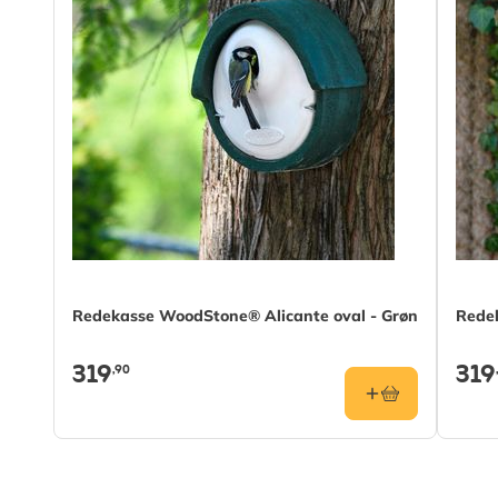
Redekasse WoodStone® Alicante oval - Grøn
Rede
319
319
,90