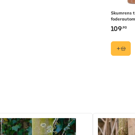
Skumrens ti
foderautom
fuglebade 
109
,90
redekasser