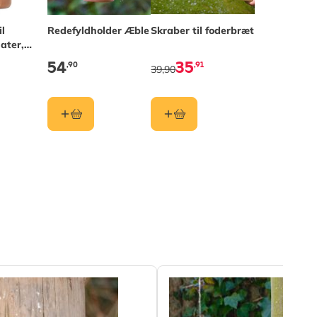
l
Redefyldholder Æble
Skraber til foderbræt
ater,
og
54
35
,90
,91
39,90