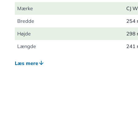
Mærke
CJ Wi
Bredde
254
Højde
298
Længde
241
Vægt
4.93
Læs mere
Egnet dyreliv
Fugl
Egnet til
Musv
Farve
Brun
Materiale
Træ 
Hulformat
32m