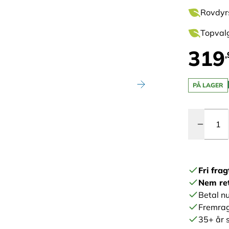
Rovdyrs
Topvalg
319
,
PÅ LAGER
Antal
Fri frag
Nem re
Betal nu
Fremrag
35+ år s