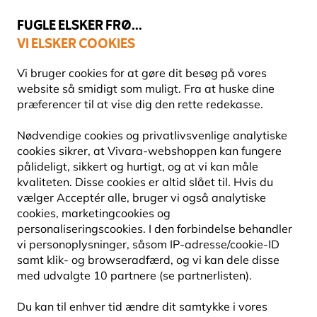
💛
Sensommertilbud
: Spar
op til 15%
!
FUGLE ELSKER FRØ...
VI ELSKER COOKIES
Topbedømt i 11 lande
Fri fragt over 499 kr.
Vi bruger cookies for at gøre dit besøg på vores
website så smidigt som muligt. Fra at huske dine
præferencer til at vise dig den rette redekasse.
Redekasser
Redekasser af træ
Nødvendige cookies og privatlivsvenlige analytiske
cookies sikrer, at Vivara-webshoppen kan fungere
pålideligt, sikkert og hurtigt, og at vi kan måle
NYHED
kvaliteten. Disse cookies er altid slået til. Hvis du
vælger Acceptér alle, bruger vi også analytiske
cookies, marketingcookies og
personaliseringscookies. I den forbindelse behandler
vi personoplysninger, såsom IP-adresse/cookie-ID
samt klik- og browseradfærd, og vi kan dele disse
med udvalgte 10 partnere (se partnerlisten).
Du kan til enhver tid ændre dit samtykke i vores