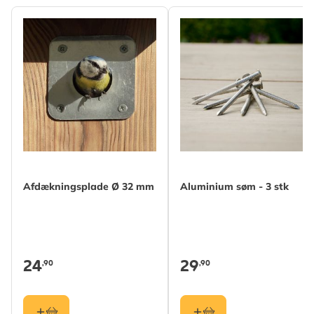
Afdækningsplade Ø 32 mm
Aluminium søm - 3 stk
24
29
,90
,90