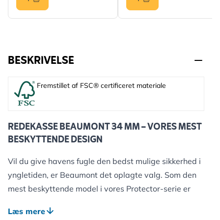
BESKRIVELSE
Fremstillet af FSC® certificeret materiale
REDEKASSE BEAUMONT 34 MM – VORES MEST
BESKYTTENDE DESIGN
Vil du give havens fugle den bedst mulige sikkerhed i
yngletiden, er Beaumont det oplagte valg. Som den
mest beskyttende model i vores Protector-serie er
den udviklet til at give både fugle og haveejere ro i
Læs mere
maven.