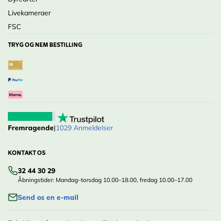
En del af vores mest avancerede Protector-serie
Livekameraer
Innovative sikkerhedsfunktioner, du ikke finder i
FSC
almindelige redekasser
TRYG OG NEM BESTILLING
Ansvarligt fremstillet af langtidsholdbare materialer
Et trygt valg for naturglade kunder
Beaumont er ikke bare en redekasse. Det er vores
mest avancerede beskyttelsessystem, udviklet til at
give unge fugle den sikrest mulige start på livet.
Klar til at give maksimal beskyttelse? Beaumont er
Fremragende
|
1029 Anmeldelser
bygget til netop det.
KONTAKT OS
32 44 30 29
Åbningstider: Mandag–torsdag 10.00–18.00, fredag 10.00–17.00
Send os en e-mail