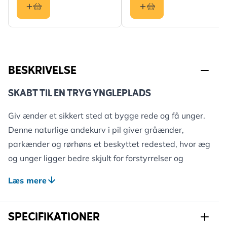
BESKRIVELSE
SKABT TIL EN TRYG YNGLEPLADS
Giv ænder et sikkert sted at bygge rede og få unger.
Denne naturlige andekurv i pil giver gråænder,
parkænder og rørhøns et beskyttet redested, hvor æg
og unger ligger bedre skjult for forstyrrelser og
rovdyr. Den integrerede landingsplatform gør det
Læs mere
nemt for fuglene at komme ind og ud af reden.
Mange vandfugle kan have svært ved at finde sikre
SPECIFIKATIONER
redesteder, især ved anlagte havedamme og søer.