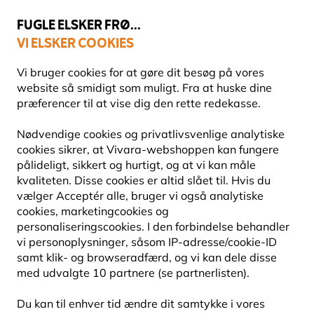
💛
Sensommertilbud
: Spar
op til 15%
!
FUGLE ELSKER FRØ...
VI ELSKER COOKIES
Fri fragt over 499 kr.
Vi bruger cookies for at gøre dit besøg på vores
website så smidigt som muligt. Fra at huske dine
præferencer til at vise dig den rette redekasse.
Redekasser
Specielle redekasser
Nødvendige cookies og privatlivsvenlige analytiske
cookies sikrer, at Vivara-webshoppen kan fungere
pålideligt, sikkert og hurtigt, og at vi kan måle
NYHED
kvaliteten. Disse cookies er altid slået til. Hvis du
vælger Acceptér alle, bruger vi også analytiske
cookies, marketingcookies og
personaliseringscookies. I den forbindelse behandler
vi personoplysninger, såsom IP-adresse/cookie-ID
samt klik- og browseradfærd, og vi kan dele disse
med udvalgte 10 partnere (se partnerlisten).
Du kan til enhver tid ændre dit samtykke i vores