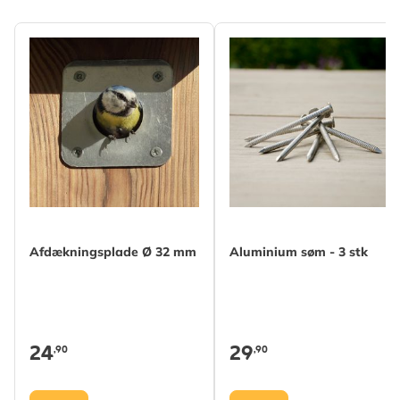
Afdækningsplade Ø 32 mm
Aluminium søm - 3 stk
24
29
,90
,90