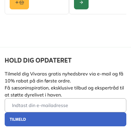
Analytiske
Råprotein 20%, Råfedt
KONFIGURER
ingredienser
7%, Råfibre 2.5%,
Råaske 5.5%,
Kulhydrater 42.7%
Egnet til
Fodring på jorden
Egnet
Fugl
dyreliv
HOLD DIG OPDATERET
Egnet til
And, Svan
Tilmeld dig Vivaras gratis nyhedsbrev via e-mail og få
10% rabat på din første ordre.
Få sæsoninspiration, eksklusive tilbud og ekspertråd til
at støtte dyrelivet i haven.
Email Address
TILMELD