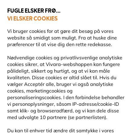
💛
Sensommertilbud
: Spar
op til 15%
!
FUGLE ELSKER FRØ...
VI ELSKER COOKIES
Topbedømt i 11 lande
Fri fragt over 499 kr.
Vi bruger cookies for at gøre dit besøg på vores
website så smidigt som muligt. Fra at huske dine
præferencer til at vise dig den rette redekasse.
Havens dyr
Ande- & svanefoder
Nødvendige cookies og privatlivsvenlige analytiske
cookies sikrer, at Vivara-webshoppen kan fungere
pålideligt, sikkert og hurtigt, og at vi kan måle
15% RABAT
kvaliteten. Disse cookies er altid slået til. Hvis du
vælger Acceptér alle, bruger vi også analytiske
cookies, marketingcookies og
personaliseringscookies. I den forbindelse behandler
vi personoplysninger, såsom IP-adresse/cookie-ID
samt klik- og browseradfærd, og vi kan dele disse
med udvalgte 10 partnere (se partnerlisten).
Du kan til enhver tid ændre dit samtykke i vores