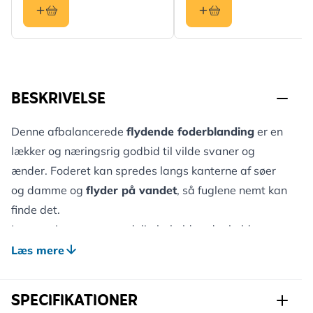
BESKRIVELSE
Denne afbalancerede
flydende foderblanding
er en
lækker og næringsrig godbid til vilde svaner og
ænder. Foderet kan spredes langs kanterne af søer
og damme og
flyder på vandet
, så fuglene nemt kan
finde det.
Leveres i en genanvendelig beholder, der holder
foderet frisk og er nem at transportere. Beholderen
Læs mere
kan genopfyldes og bruges igen og igen – perfekt til
bæredygtig fodring.
SPECIFIKATIONER