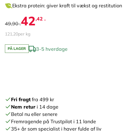
Ekstra protein: giver kraft til vækst og restitution
42
,42 .
49,90 .
121,20
per kg
3-5 hverdage
PÅ LAGER
Fri fragt
fra 499 kr
Nem retur
i 14 dage
Betal nu eller senere
Fremragende på Trustpilot i 11 lande
35+ år som specialist i haver fulde af liv