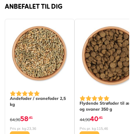
ANBEFALET TIL DIG
Andefoder / svanefoder 2,5
Flydende Strøfoder til æn
kg
og svaner 350 g
58
40
,41
,41
64,90
44,90
Pris pr. kg:
23,36
Pris pr. kg:
115,46