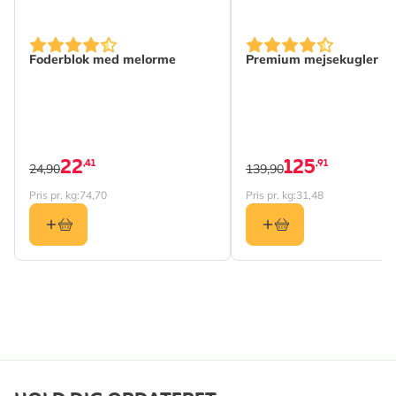
Kalcium
Analytiske
Fugtighed 8.5%,
Foderblok med melorme
Premium mejsekugler 50
ingredienser
Råprotein 9.6%, Råfedt
26.9%, Råfibre 5.1%,
Råaske 8.7%
Egnet til
Fugleborde, Eky’okulya
22
125
,41
,91
ekyetongodde
24,90
139,90
Pris pr. kg:
74,70
Pris pr. kg:
31,48
Egnet
Fugl
dyreliv