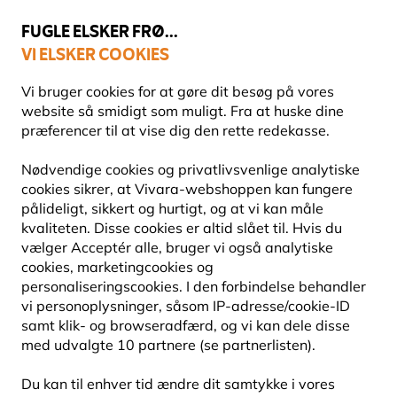
💛
Sensommertilbud
: Spar
op til 15%
!
FUGLE ELSKER FRØ...
VI ELSKER COOKIES
Topbedømt i 11 lande
Fri fragt over 499 kr.
Vi bruger cookies for at gøre dit besøg på vores
website så smidigt som muligt. Fra at huske dine
præferencer til at vise dig den rette redekasse.
Fuglefoder
Mejsekugler
Nødvendige cookies og privatlivsvenlige analytiske
cookies sikrer, at Vivara-webshoppen kan fungere
pålideligt, sikkert og hurtigt, og at vi kan måle
10% RABAT
kvaliteten. Disse cookies er altid slået til. Hvis du
vælger Acceptér alle, bruger vi også analytiske
cookies, marketingcookies og
personaliseringscookies. I den forbindelse behandler
vi personoplysninger, såsom IP-adresse/cookie-ID
samt klik- og browseradfærd, og vi kan dele disse
med udvalgte 10 partnere (se partnerlisten).
Du kan til enhver tid ændre dit samtykke i vores