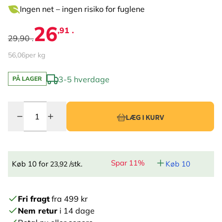
Ingen net – ingen risiko for fuglene
26
,91 .
29,90 .
56,06
per kg
3-5 hverdage
PÅ LAGER
Antal
LÆG I KURV
Spar 11%
Køb 10 for
/stk.
Køb 10
23,92
Fri fragt
fra 499 kr
Nem retur
i 14 dage