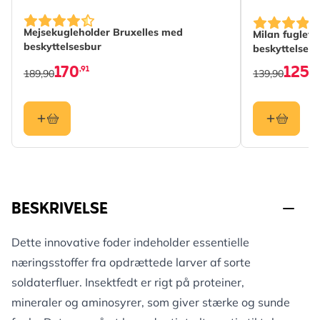
Mejsekugleholder Bruxelles med
Milan fuglef
beskyttelsesbur
beskyttelses
170
125
,91
,91
189,90
139,90
BESKRIVELSE
Dette innovative foder indeholder essentielle
næringsstoffer fra opdrættede larver af sorte
soldaterfluer. Insektfedt er rigt på proteiner,
mineraler og aminosyrer, som giver stærke og sunde