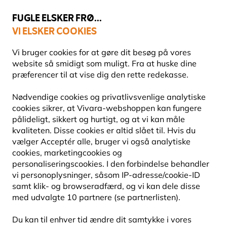
💛
Sensommertilbud
: Spar
op til 15%
!
FUGLE ELSKER FRØ...
VI ELSKER COOKIES
Topbedømt i 11 lande
Fri fragt over 499 kr.
Vi bruger cookies for at gøre dit besøg på vores
website så smidigt som muligt. Fra at huske dine
præferencer til at vise dig den rette redekasse.
Redekasser
Redekasser af træ
Nødvendige cookies og privatlivsvenlige analytiske
cookies sikrer, at Vivara-webshoppen kan fungere
pålideligt, sikkert og hurtigt, og at vi kan måle
kvaliteten. Disse cookies er altid slået til. Hvis du
vælger Acceptér alle, bruger vi også analytiske
cookies, marketingcookies og
personaliseringscookies. I den forbindelse behandler
vi personoplysninger, såsom IP-adresse/cookie-ID
samt klik- og browseradfærd, og vi kan dele disse
med udvalgte 10 partnere (se partnerlisten).
Du kan til enhver tid ændre dit samtykke i vores