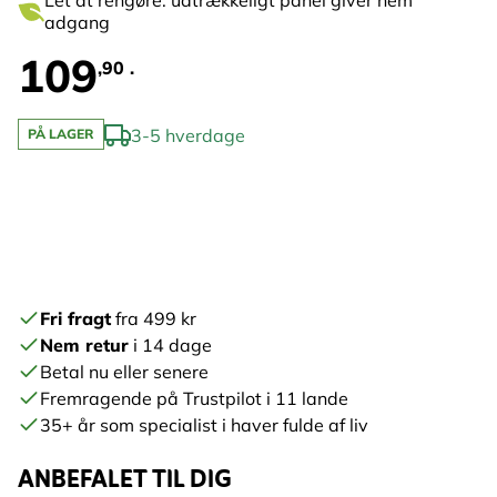
Let at rengøre: udtrækkeligt panel giver nem
adgang
109
,90 .
3-5 hverdage
PÅ LAGER
Fri fragt
fra 499 kr
Nem retur
i 14 dage
Betal nu eller senere
Fremragende på Trustpilot i 11 lande
35+ år som specialist i haver fulde af liv
ANBEFALET TIL DIG