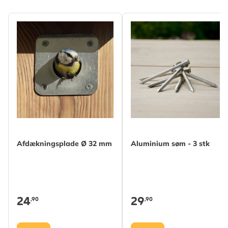
Afdækningsplade Ø 32 mm
Aluminium søm - 3 stk
24
29
,90
,90