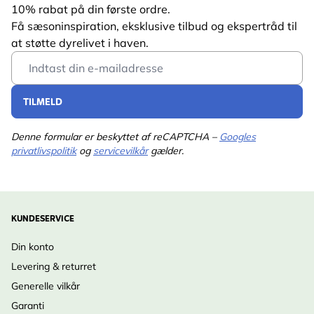
materialevalg.
10% rabat på din første ordre.
Få sæsoninspiration, eksklusive tilbud og ekspertråd til
at støtte dyrelivet i haven.
Email Address
TILMELD
Denne formular er beskyttet af reCAPTCHA –
Googles
privatlivspolitik
og
servicevilkår
gælder.
KUNDESERVICE
Din konto
Levering & returret
Generelle vilkår
Garanti