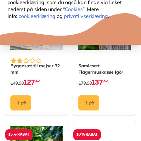
cookieerklæring, som du også kan finde via linket
15% RABAT
24% RABAT
nederst på siden under “
Cookies
”. Mere
info:
cookieerklæring
og
privatlivserklæring
.
Byggesæt til mejser 32
Samlesæt
mm
Flagermuskasse Igor
127
137
,42
,62
149,90
179,90
15% RABAT
10% RABAT