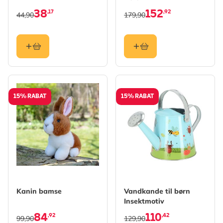
38
152
,17
,92
44,90
179,90
15% RABAT
15% RABAT
Kanin bamse
Vandkande til børn
Insektmotiv
84
110
,92
,42
99,90
129,90