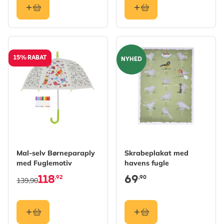
15% RABAT
NYHED
Mal-selv Børneparaply
Skrabeplakat med
med Fuglemotiv
havens fugle
118
69
,92
,90
139,90