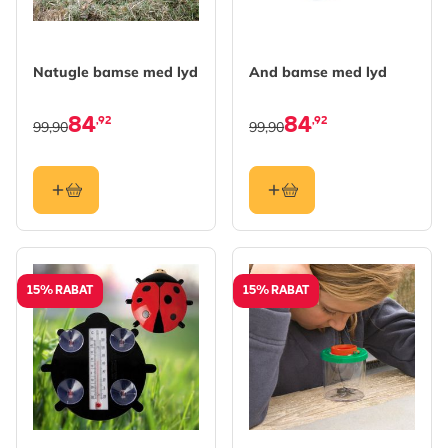
Natugle bamse med lyd
And bamse med lyd
84
84
,92
,92
99,90
99,90
15% RABAT
15% RABAT