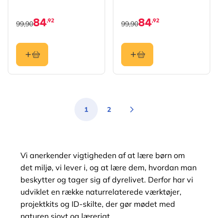
84
84
,92
,92
99,90
99,90
1
2
Du læser i øjeblikket side
Side
Vi anerkender vigtigheden af at lære børn om
det miljø, vi lever i, og at lære dem, hvordan man
beskytter og tager sig af dyrelivet. Derfor har vi
udviklet en række naturrelaterede værktøjer,
projektkits og ID-skilte, der gør mødet med
naturen sjovt og lærerigt.