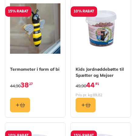
15% RABAT
10% RABAT
Termometer i form af bi
Kids Jordnøddebøtte til
Spætter og Mejser
38
44
,17
,91
44,90
49,90
Pris pr. kg:
89,82
10% RABAT
15% RABAT