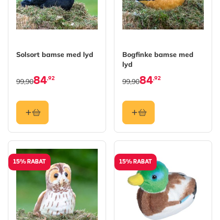
Solsort bamse med lyd
Bogfinke bamse med
lyd
84
84
,92
,92
99,90
99,90
15% RABAT
15% RABAT