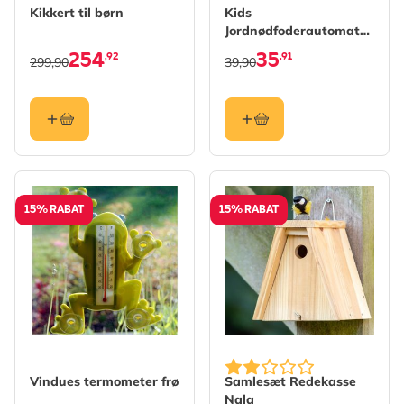
Kikkert til børn
Kids
Jordnødfoderautomat
EasyFlip
254
35
,92
,91
299,90
39,90
15% RABAT
15% RABAT
Vindues termometer frø
Samlesæt Redekasse
Nala