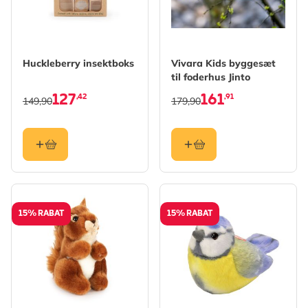
Huckleberry insektboks
Vivara Kids byggesæt
til foderhus Jinto
127
161
,42
,91
149,90
179,90
15% RABAT
15% RABAT