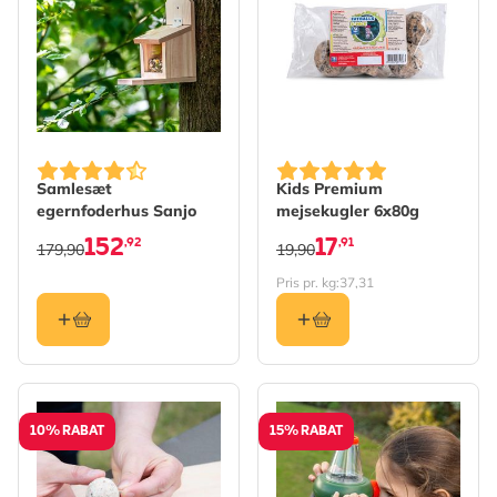
Samlesæt
Kids Premium
egernfoderhus Sanjo
mejsekugler 6x80g
152
17
,92
,91
179,90
19,90
Pris pr. kg:
37,31
10% RABAT
15% RABAT