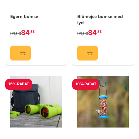
Egern bamse
Blåmejse bamse med
lyd
84
84
,92
,92
99,90
99,90
15% RABAT
10% RABAT