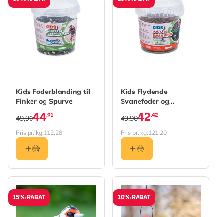
Kids Foderblanding til
Kids Flydende
Finker og Spurve
Svanefoder og
Andefoder 350 g
44
42
,91
,42
49,90
49,90
Pris pr. kg:
112,28
Pris pr. kg:
121,20
15% RABAT
10% RABAT