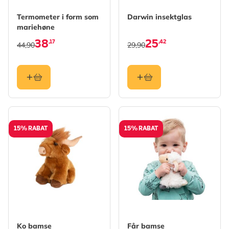
Termometer i form som
Darwin insektglas
mariehøne
38
25
,17
,42
44,90
29,90
15% RABAT
15% RABAT
Ko bamse
Får bamse