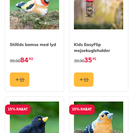
Stillids bamse med lyd
Kids EasyFlip
mejsekugleholder
84
35
,92
,91
99,90
39,90
15% RABAT
15% RABAT