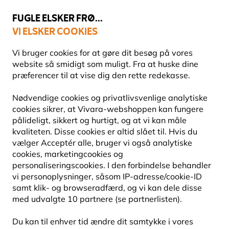
💛
Sensommertilbud
: Spar
op til 15%
!
FUGLE ELSKER FRØ...
VI ELSKER COOKIES
Fri fragt over 499 kr.
Vi bruger cookies for at gøre dit besøg på vores
website så smidigt som muligt. Fra at huske dine
præferencer til at vise dig den rette redekasse.
Nødvendige cookies og privatlivsvenlige analytiske
NATURPRODUKTER TIL BØRN
cookies sikrer, at Vivara-webshoppen kan fungere
pålideligt, sikkert og hurtigt, og at vi kan måle
kvaliteten. Disse cookies er altid slået til. Hvis du
Gør naturen spændende for børn! Med vores
vælger Acceptér alle, bruger vi også analytiske
dyrelivsprodukter til børn kan de lære om fugle, insekter
cookies, marketingcookies og
og andre dyr på en sjov og interaktiv måde.
personaliseringscookies. I den forbindelse behandler
vi personoplysninger, såsom IP-adresse/cookie-ID
samt klik- og browseradfærd, og vi kan dele disse
51
produkter
med udvalgte 10 partnere (se partnerlisten).
Du kan til enhver tid ændre dit samtykke i vores