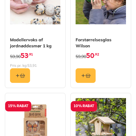
Modellervoks af
Forstørrelsesglas
jordnøddesmør 1 kg
Wilson
53
50
,91
,92
59,90
59,90
Pris pr. kg:
53,91
15% RABAT
10% RABAT