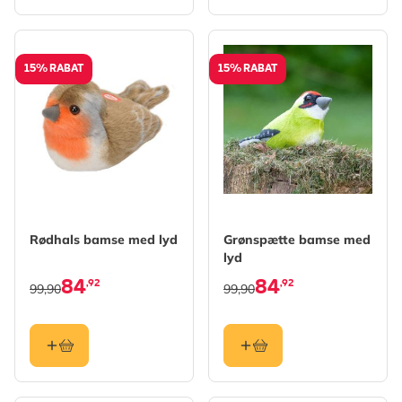
15% RABAT
15% RABAT
Rødhals bamse med lyd
Grønspætte bamse med
lyd
84
84
,92
,92
99,90
99,90