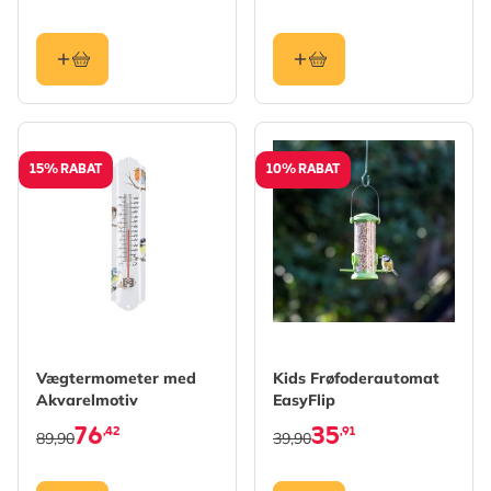
15% RABAT
10% RABAT
Vægtermometer med
Kids Frøfoderautomat
Akvarelmotiv
EasyFlip
76
35
,42
,91
89,90
39,90