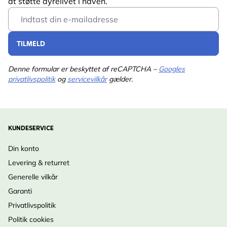
at støtte dyrelivet i haven.
Email Address
TILMELD
Denne formular er beskyttet af reCAPTCHA –
Googles
privatlivspolitik
og
servicevilkår
gælder.
KUNDESERVICE
Din konto
Levering & returret
Generelle vilkår
Garanti
Privatlivspolitik
Politik cookies