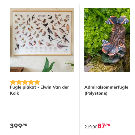
Fugle plakat - Elwin Van der
Admiralsommerfugle
Kolk
(Polystone)
399
87
,90
,96
219,90