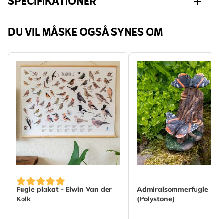
SPECIFIKATIONER
Varenummer
979790120
DU VIL MÅSKE OGSÅ SYNES OM
Mærke
CJ Wildlife
Bredde
470 mm
Højde
700 mm
Længde
3 mm
Vægt
0.095 kg
Læs mere
Materiale
Bomuld
Fugle plakat - Elwin Van der
Admiralsommerfugle
Kolk
(Polystone)