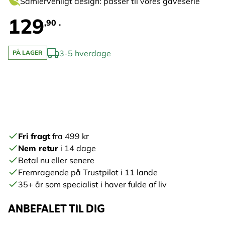
Samlervenligt design: passer til vores gaveserie
129
,90 .
3-5 hverdage
PÅ LAGER
Fri fragt
fra 499 kr
Nem retur
i 14 dage
Betal nu eller senere
Fremragende på Trustpilot i 11 lande
35+ år som specialist i haver fulde af liv
ANBEFALET TIL DIG