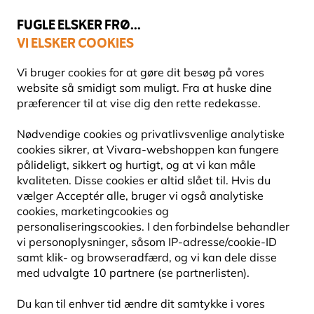
💛
Sensommertilbud
: Spar
op til 15%
!
FUGLE ELSKER FRØ...
VI ELSKER COOKIES
Topbedømt i 11 lande
Fri fragt over 499 kr.
Vi bruger cookies for at gøre dit besøg på vores
website så smidigt som muligt. Fra at huske dine
præferencer til at vise dig den rette redekasse.
Gaver med dyremotiver
Gaver af Myrte
Nødvendige cookies og privatlivsvenlige analytiske
cookies sikrer, at Vivara-webshoppen kan fungere
pålideligt, sikkert og hurtigt, og at vi kan måle
kvaliteten. Disse cookies er altid slået til. Hvis du
vælger Acceptér alle, bruger vi også analytiske
cookies, marketingcookies og
personaliseringscookies. I den forbindelse behandler
vi personoplysninger, såsom IP-adresse/cookie-ID
samt klik- og browseradfærd, og vi kan dele disse
med udvalgte 10 partnere (se partnerlisten).
Du kan til enhver tid ændre dit samtykke i vores