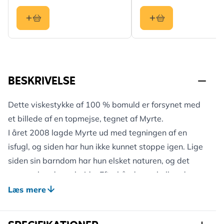
BESKRIVELSE
Dette viskestykke af 100 % bomuld er forsynet med
et billede af en topmejse, tegnet af Myrte.
I året 2008 lagde Myrte ud med tegningen af en
isfugl, og siden har hun ikke kunnet stoppe igen. Lige
siden sin barndom har hun elsket naturen, og det
præger hendes arbejde. Efterhånden er hollænderen
blevet en kendt naturtegner med en helt egen stil.
Læs mere
På vores hjemmeside kan du finde flere produkter fra
Myrtes hånd.