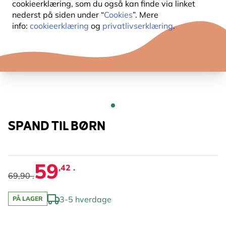
cookieerklæring, som du også kan finde via linket
nederst på siden under “
Cookies
”. Mere
info:
cookieerklæring
og
privatlivserklæring
.
SPAND TIL BØRN
59
,42 .
69,90 .
3-5 hverdage
PÅ LAGER