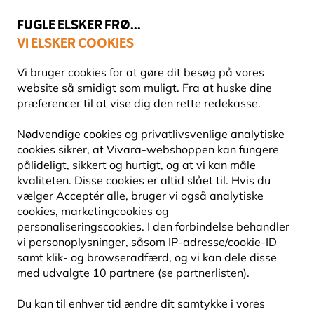
💛
Sensommertilbud
: Spar
op til 15%
!
FUGLE ELSKER FRØ...
VI ELSKER COOKIES
Topbedømt i 11 lande
Fri fragt over 499 kr.
Vi bruger cookies for at gøre dit besøg på vores
website så smidigt som muligt. Fra at huske dine
præferencer til at vise dig den rette redekasse.
Naturprodukter til børn
Haveredskaber til børn
Nødvendige cookies og privatlivsvenlige analytiske
cookies sikrer, at Vivara-webshoppen kan fungere
pålideligt, sikkert og hurtigt, og at vi kan måle
15% RABAT
kvaliteten. Disse cookies er altid slået til. Hvis du
vælger Acceptér alle, bruger vi også analytiske
cookies, marketingcookies og
personaliseringscookies. I den forbindelse behandler
vi personoplysninger, såsom IP-adresse/cookie-ID
samt klik- og browseradfærd, og vi kan dele disse
med udvalgte 10 partnere (se partnerlisten).
Du kan til enhver tid ændre dit samtykke i vores