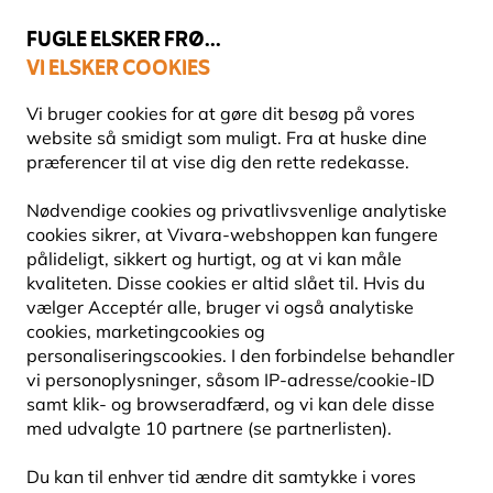
💛
Sensommertilbud
: Spar
op til 15%
!
FUGLE ELSKER FRØ...
VI ELSKER COOKIES
Topbedømt i 11 lande
Fri fragt over 499 kr.
Vi bruger cookies for at gøre dit besøg på vores
website så smidigt som muligt. Fra at huske dine
præferencer til at vise dig den rette redekasse.
Redekasser
Redekasser af træbeton
Nødvendige cookies og privatlivsvenlige analytiske
cookies sikrer, at Vivara-webshoppen kan fungere
pålideligt, sikkert og hurtigt, og at vi kan måle
kvaliteten. Disse cookies er altid slået til. Hvis du
vælger Acceptér alle, bruger vi også analytiske
cookies, marketingcookies og
personaliseringscookies. I den forbindelse behandler
vi personoplysninger, såsom IP-adresse/cookie-ID
samt klik- og browseradfærd, og vi kan dele disse
med udvalgte 10 partnere (se partnerlisten).
Du kan til enhver tid ændre dit samtykke i vores