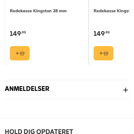
Farve
Grå
Redekasse Kingston 28 mm
Redekasse Kingsto
Materiale
Træ (FSC® 100%),
Woodstone
149
149
,90
,90
Hulformat
Cup
ANMELDELSER
HOLD DIG OPDATERET