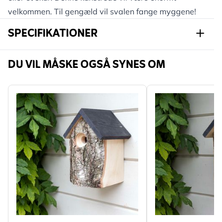
velkommen. Til gengæld vil svalen fange myggene!
SPECIFIKATIONER
Varenummer
900040119
DU VIL MÅSKE OGSÅ SYNES OM
Mærke
CJ Wildlife
Bredde
192 mm
Højde
136 mm
Længde
140 mm
Vægt
0.86 kg
Læs mere
Egnet
Fugl
dyreliv
Egnet til
Svale