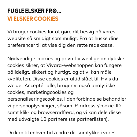
💛
Sensommertilbud
: Spar
op til 15%
!
FUGLE ELSKER FRØ...
VI ELSKER COOKIES
Topbedømt i 11 lande
Vi bruger cookies for at gøre dit besøg på vores
website så smidigt som muligt. Fra at huske dine
præferencer til at vise dig den rette redekasse.
Økologiske plantefrø
Nødvendige cookies og privatlivsvenlige analytiske
BLOMSTERLØG
cookies sikrer, at Vivara-webshoppen kan fungere
pålideligt, sikkert og hurtigt, og at vi kan måle
kvaliteten. Disse cookies er altid slået til. Hvis du
Forvandl haven med vores udvalg af blomsterløg. Disse
vælger Acceptér alle, bruger vi også analytiske
kvalitetsløg plantes i efteråret og giver et smukt og
cookies, marketingcookies og
farverigt blomsterflor til foråret. Al
Læs mere
personaliseringscookies. I den forbindelse behandler
vi personoplysninger, såsom IP-adresse/cookie-ID
samt klik- og browseradfærd, og vi kan dele disse
8609
produkter
med udvalgte 10 partnere (se partnerlisten).
Du kan til enhver tid ændre dit samtykke i vores