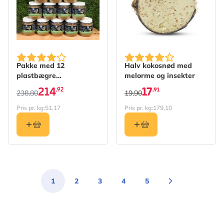
The price depends on the options chosen on the produc
Pakke med 12
Halv kokosnød med
plastbægre
melorme og insekter
jordnøddesmør til fugle
214
17
,92
,91
238,80
19,90
Pris pr. kg:
51,17
Pris pr. kg:
179,10
1
2
3
4
5
Du læser i øjeblikket side
Side
Side
Side
Side