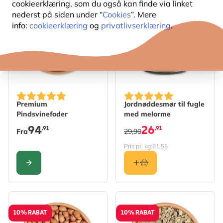
cookieerklæring, som du også kan finde via linket
5% RABAT
10% RABAT
nederst på siden under “
Cookies
”. Mere
info:
cookieerklæring
og
privatlivserklæring
.
The price depends on the options chosen on the produc
Premium
Jordnøddesmør til fugle
Pindsvinefoder
med melorme
94
26
,91
,91
Fra
29,90
Pris pr. kg:
81,55
KONFIGURER
10% RABAT
10% RABAT