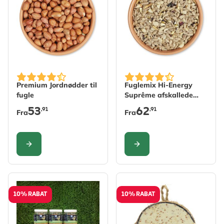
The price depends on the options chosen on the produc
The price depends on the 
Premium Jordnødder til
Fuglemix Hi-Energy
fugle
Suprême afskallede
(ingen ukrudt)
53
62
,91
,91
Fra
Fra
KONFIGURER
KONFIGURER
10% RABAT
10% RABAT