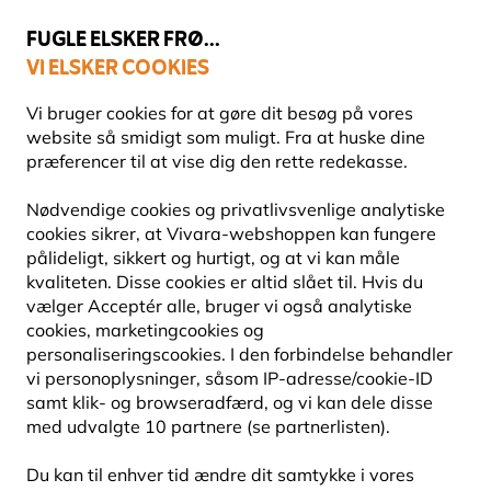
💛
Sensommertilbud
: Spar
op til 15%
!
FUGLE ELSKER FRØ...
VI ELSKER COOKIES
Topbedømt i 11 lande
Fri fragt over 499 kr.
Vi bruger cookies for at gøre dit besøg på vores
website så smidigt som muligt. Fra at huske dine
præferencer til at vise dig den rette redekasse.
Havens dyr
Insekthoteller og bihoteller
Bihoteller
Nødvendige cookies og privatlivsvenlige analytiske
cookies sikrer, at Vivara-webshoppen kan fungere
pålideligt, sikkert og hurtigt, og at vi kan måle
kvaliteten. Disse cookies er altid slået til. Hvis du
vælger Acceptér alle, bruger vi også analytiske
cookies, marketingcookies og
personaliseringscookies. I den forbindelse behandler
vi personoplysninger, såsom IP-adresse/cookie-ID
samt klik- og browseradfærd, og vi kan dele disse
med udvalgte 10 partnere (se partnerlisten).
Du kan til enhver tid ændre dit samtykke i vores