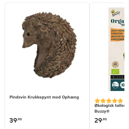
Pindsvin Krukkepynt med Ophæng
Økologisk taller
Buzzy®
39
29
,90
,90