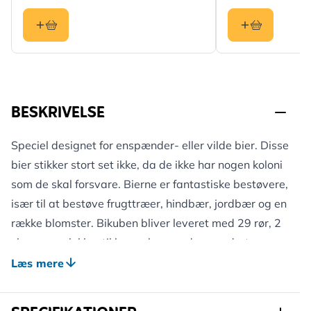
BESKRIVELSE
Speciel designet for enspænder- eller vilde bier. Disse
bier stikker stort set ikke, da de ikke har nogen koloni
som de skal forsvare. Bierne er fantastiske bestøvere,
især til at bestøve frugttræer, hindbær, jordbær og en
række blomster. Bikuben bliver leveret med 29 rør, 2
skruer og pløkker til kunne hænge den vandret op
samt en engelsk / tysk folder med mere information
Læs mere
om produktet.