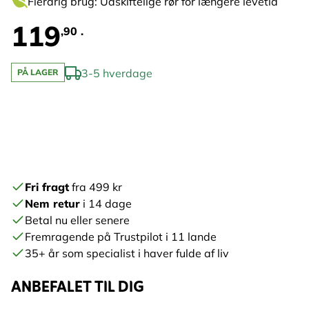
Flerårig brug: Udskiftelige rør for længere levetid
119
,90 .
3-5 hverdage
PÅ LAGER
Fri fragt
fra 499 kr
Nem retur
i 14 dage
Betal nu eller senere
Fremragende på Trustpilot i 11 lande
35+ år som specialist i haver fulde af liv
ANBEFALET TIL DIG