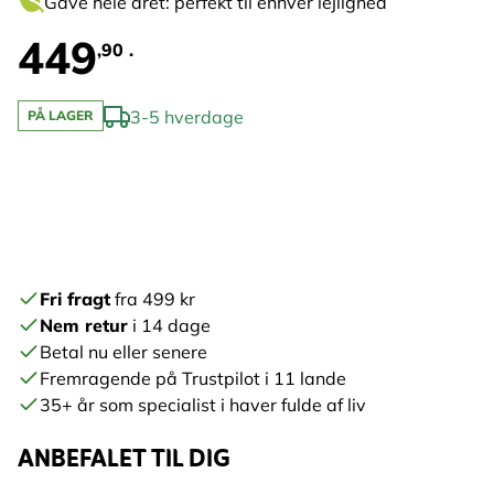
Gave hele året: perfekt til enhver lejlighed
449
,90 .
3-5 hverdage
PÅ LAGER
Fri fragt
fra 499 kr
Nem retur
i 14 dage
Betal nu eller senere
Fremragende på Trustpilot i 11 lande
35+ år som specialist i haver fulde af liv
ANBEFALET TIL DIG