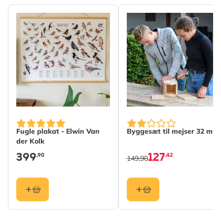
Fugle plakat - Elwin Van
Byggesæt til mejser 32 mm
der Kolk
399
127
,90
,42
149,90