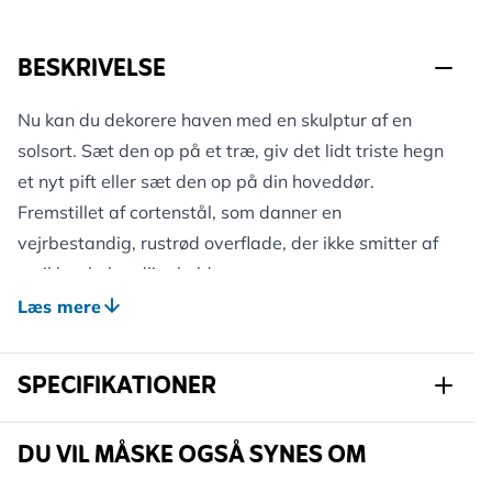
BESKRIVELSE
Nu kan du dekorere haven med en skulptur af en
solsort. Sæt den op på et træ, giv det lidt triste hegn
et nyt pift eller sæt den op på din hoveddør.
Fremstillet af cortenstål, som danner en
vejrbestandig, rustrød overflade, der ikke smitter af
og ikke skal vedligeholdes.
Pakket i en smuk gaveæske. En smuk dekoration til
Læs mere
haven eller en original gaveidé.
SPECIFIKATIONER
Varenummer
974340174
DU VIL MÅSKE OGSÅ SYNES OM
Mærke
Metalbird