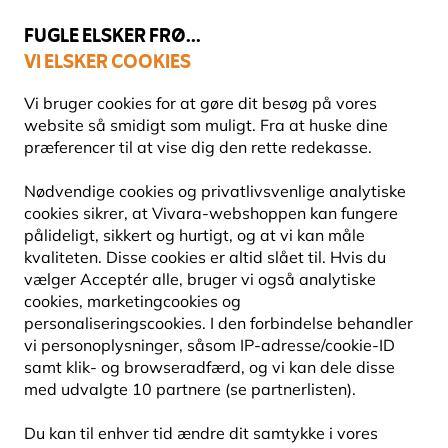
💛
Sensommertilbud
: Spar
op til 15%
!
FUGLE ELSKER FRØ...
VI ELSKER COOKIES
Topbedømt i 11 lande
Fri fragt over 499 kr.
Vi bruger cookies for at gøre dit besøg på vores
website så smidigt som muligt. Fra at huske dine
præferencer til at vise dig den rette redekasse.
Gaver med dyremotiver
Dyresilhuetter af metal
Nødvendige cookies og privatlivsvenlige analytiske
cookies sikrer, at Vivara-webshoppen kan fungere
pålideligt, sikkert og hurtigt, og at vi kan måle
kvaliteten. Disse cookies er altid slået til. Hvis du
vælger Acceptér alle, bruger vi også analytiske
cookies, marketingcookies og
personaliseringscookies. I den forbindelse behandler
vi personoplysninger, såsom IP-adresse/cookie-ID
samt klik- og browseradfærd, og vi kan dele disse
med udvalgte 10 partnere (se partnerlisten).
Du kan til enhver tid ændre dit samtykke i vores