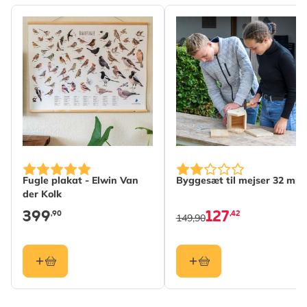
Bredde
208 mm
Højde
312 mm
Længde
14 mm
Vægt
0.39 kg
Læs mere
Materiale
Metal
Fugle plakat - Elwin Van
Byggesæt til mejser 32 mm
der Kolk
399
127
,90
,42
149,90