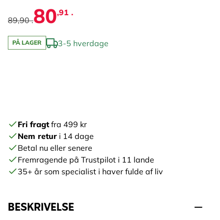
80
,91 .
89,90 .
3-5 hverdage
PÅ LAGER
Fri fragt
fra 499 kr
Nem retur
i 14 dage
Betal nu eller senere
Fremragende på Trustpilot i 11 lande
35+ år som specialist i haver fulde af liv
BESKRIVELSE