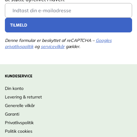
Email Address
Egnet til
Gråspurv, Solsort, Musvit,
Blåmejse, Rødhals,
TILMELD
Gærdesmutte, Bogfinke,
Stor Flagspætte, Stær,
Denne formular er beskyttet af reCAPTCHA –
Googles
Spætmejse, Træløber,
privatlivspolitik
og
servicevilkår
gælder.
Sortmejse, Halemejse,
Pandestjert, Sumpmejse
Farve
Grøn
KUNDESERVICE
Materiale
Plastik, Metal
Din konto
Levering & returret
Generelle vilkår
Garanti
Privatlivspolitik
Politik cookies