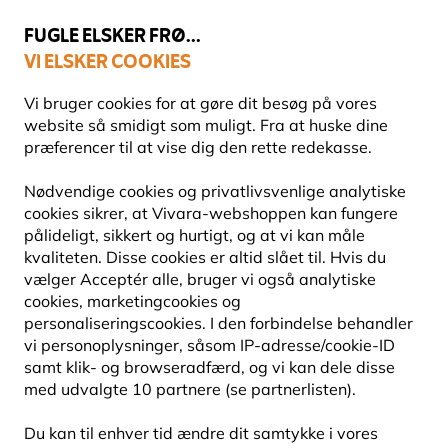
💛
Sensommertilbud
: Spar
op til 15%
!
FUGLE ELSKER FRØ...
VI ELSKER COOKIES
Topbedømt i 11 lande
Fri fragt over 499 kr.
Vi bruger cookies for at gøre dit besøg på vores
website så smidigt som muligt. Fra at huske dine
præferencer til at vise dig den rette redekasse.
Fuglefoderhuse
Fuglefoderhuse til altaner
Nødvendige cookies og privatlivsvenlige analytiske
cookies sikrer, at Vivara-webshoppen kan fungere
pålideligt, sikkert og hurtigt, og at vi kan måle
10% RABAT
kvaliteten. Disse cookies er altid slået til. Hvis du
vælger Acceptér alle, bruger vi også analytiske
cookies, marketingcookies og
personaliseringscookies. I den forbindelse behandler
vi personoplysninger, såsom IP-adresse/cookie-ID
samt klik- og browseradfærd, og vi kan dele disse
med udvalgte 10 partnere (se partnerlisten).
Du kan til enhver tid ændre dit samtykke i vores