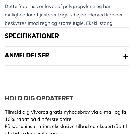
Dette foderhus er lavet af polypropylene og har
mulighed for at justerer tagets højde. Herved kan der
beskyttes imod regn og større fugle. Ekskl. stang.
SPECIFIKATIONER
Varenummer
313020120
ANMELDELSER
Mærke
CJ Wildlife
Bredde
150 mm
Højde
120 mm
HOLD DIG OPDATERET
Længde
132 mm
Tilmeld dig Vivaras gratis nyhedsbrev via e-mail og få
Vægt
0.14 kg
Læs mere
10% rabat på din første ordre.
Egnet
Få sæsoninspiration, eksklusive tilbud og ekspertråd til
Fugl
dyreliv
at støtte dyrelivet i haven.