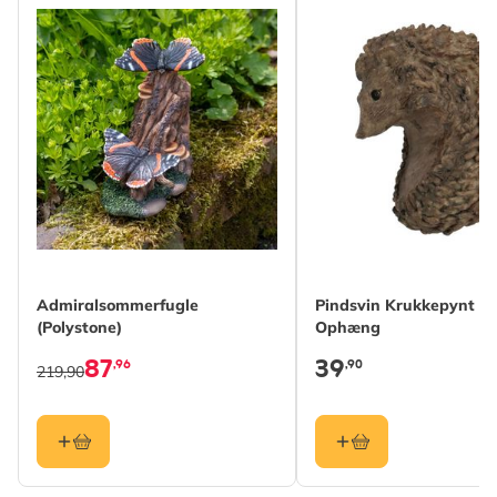
Admiralsommerfugle
Pindsvin Krukkepynt m
(Polystone)
Ophæng
87
39
,96
,90
219,90