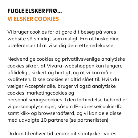
💛
Sensommertilbud
: Spar
op til 15%
!
FUGLE ELSKER FRØ...
VI ELSKER COOKIES
Topbedømt i 11 lande
Fri fragt over 499 kr.
Vi bruger cookies for at gøre dit besøg på vores
website så smidigt som muligt. Fra at huske dine
præferencer til at vise dig den rette redekasse.
Tilbud
Outlet
Nødvendige cookies og privatlivsvenlige analytiske
cookies sikrer, at Vivara-webshoppen kan fungere
pålideligt, sikkert og hurtigt, og at vi kan måle
60% RABAT
kvaliteten. Disse cookies er altid slået til. Hvis du
vælger Acceptér alle, bruger vi også analytiske
cookies, marketingcookies og
personaliseringscookies. I den forbindelse behandler
vi personoplysninger, såsom IP-adresse/cookie-ID
samt klik- og browseradfærd, og vi kan dele disse
med udvalgte 10 partnere (se partnerlisten).
Du kan til enhver tid ændre dit samtykke i vores