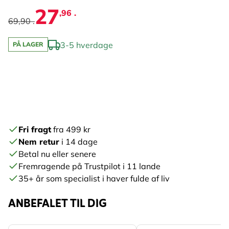
27
,96 .
69,90 .
3-5 hverdage
PÅ LAGER
Fri fragt
fra 499 kr
Nem retur
i 14 dage
Betal nu eller senere
Fremragende på Trustpilot i 11 lande
35+ år som specialist i haver fulde af liv
ANBEFALET TIL DIG