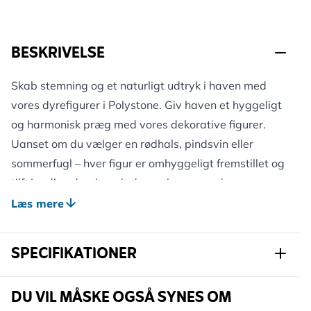
BESKRIVELSE
Skab stemning og et naturligt udtryk i haven med
vores dyrefigurer i Polystone. Giv haven et hyggeligt
og harmonisk præg med vores dekorative figurer.
Uanset om du vælger en rødhals, pindsvin eller
sommerfugl – hver figur er omhyggeligt fremstillet og
tilføjer din udendørsplads en charmerende og
dyrevenlig detalje. Figurerne er lavet af Polystone –
Læs mere
et slidstærkt og vejrbestandigt materiale, som du kan
have glæde af i mange år, uanset vejret. Placer dem
SPECIFIKATIONER
på havebordet, mellem planterne eller ved
foderpladsen – uanset hvor du stiller dem, skaber de
Varenummer
703460119
DU VIL MÅSKE OGSÅ SYNES OM
en varm og indbydende stemning for både dig og