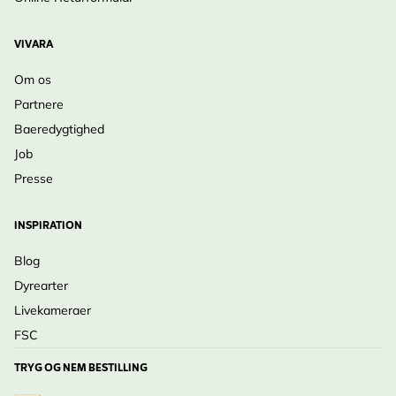
læn dig tilbage, og lad naturen komme til dig.
VIVARA
Om os
Partnere
Baeredygtighed
Job
Presse
INSPIRATION
Blog
Dyrearter
Livekameraer
FSC
TRYG OG NEM BESTILLING