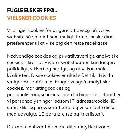
💛
Sensommertilbud
: Spar
op til 15%
!
FUGLE ELSKER FRØ...
VI ELSKER COOKIES
Fri fragt over 499 kr.
Vi bruger cookies for at gøre dit besøg på vores
website så smidigt som muligt. Fra at huske dine
præferencer til at vise dig den rette redekasse.
Fuglefoder
Fedtprodukter
Nødvendige cookies og privatlivsvenlige analytiske
cookies sikrer, at Vivara-webshoppen kan fungere
pålideligt, sikkert og hurtigt, og at vi kan måle
10% RABAT
kvaliteten. Disse cookies er altid slået til. Hvis du
vælger Acceptér alle, bruger vi også analytiske
cookies, marketingcookies og
personaliseringscookies. I den forbindelse behandler
vi personoplysninger, såsom IP-adresse/cookie-ID
samt klik- og browseradfærd, og vi kan dele disse
med udvalgte 10 partnere (se partnerlisten).
Du kan til enhver tid ændre dit samtykke i vores