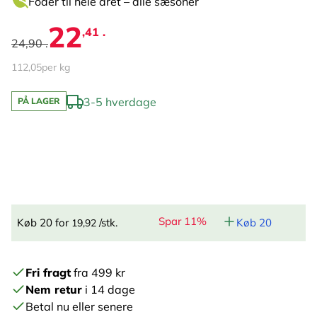
Foder til hele året – alle sæsoner
22
,41 .
24,90 .
112,05
per kg
3-5 hverdage
PÅ LAGER
Spar 11%
Køb 20 for
/stk.
Køb 20
19,92
Fri fragt
fra 499 kr
Nem retur
i 14 dage
Betal nu eller senere