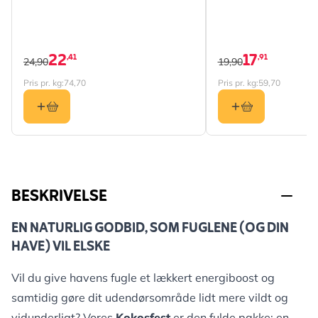
22
17
,41
,91
24,90
19,90
Pris pr. kg:
74,70
Pris pr. kg:
59,70
BESKRIVELSE
EN NATURLIG GODBID, SOM FUGLENE (OG DIN
HAVE) VIL ELSKE
Vil du give havens fugle et lækkert energiboost og
samtidig gøre dit udendørsområde lidt mere vildt og
vidunderligt? Vores
Kokosfest
er den fulde pakke: en