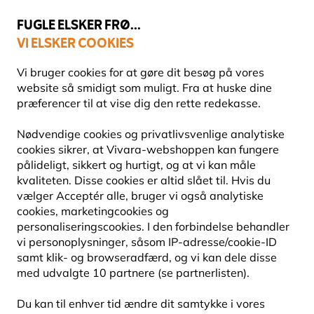
💛
Sensommertilbud
: Spar
op til 15%
!
FUGLE ELSKER FRØ...
VI ELSKER COOKIES
Fri fragt over 499 kr.
Vi bruger cookies for at gøre dit besøg på vores
website så smidigt som muligt. Fra at huske dine
præferencer til at vise dig den rette redekasse.
Havens dyr
Pindsvinehuse & foder
Nødvendige cookies og privatlivsvenlige analytiske
PINDSVINEHUSE
cookies sikrer, at Vivara-webshoppen kan fungere
pålideligt, sikkert og hurtigt, og at vi kan måle
kvaliteten. Disse cookies er altid slået til. Hvis du
Giv pindsvinet et roligt og beskyttet sted med et
vælger Acceptér alle, bruger vi også analytiske
pindsvinehus til haven. Hos Vivara finder du både
cookies, marketingcookies og
kompakte og rummelige modeller samt løsninger me
personaliseringscookies. I den forbindelse behandler
Læs mere
vi personoplysninger, såsom IP-adresse/cookie-ID
samt klik- og browseradfærd, og vi kan dele disse
med udvalgte 10 partnere (se partnerlisten).
5
produkter
Du kan til enhver tid ændre dit samtykke i vores