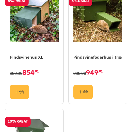
5% RABAT
5% RABAT
Pindsvinehus XL​
Pindsvinefoderhus i træ
854
949
,91
,91
899,90
999,90
10% RABAT