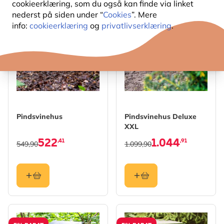
cookieerklæring, som du også kan finde via linket
nederst på siden under “
Cookies
”. Mere
5% RABAT
5% RABAT
info:
cookieerklæring
og
privatlivserklæring
.
Pindsvinehus
Pindsvinehus Deluxe
XXL
522
1.044
,41
,91
549,90
1.099,90