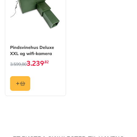
The price depends on the options chosen on the produc
Pindsvinehus Deluxe
XXL og wifi-kamera
3.239
,82
3.599,80