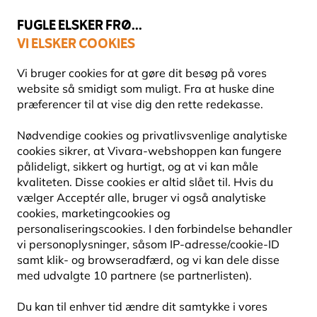
💛
Sensommertilbud
: Spar
op til 15%
!
FUGLE ELSKER FRØ...
VI ELSKER COOKIES
Topbedømt i 11 lande
Vi bruger cookies for at gøre dit besøg på vores
website så smidigt som muligt. Fra at huske dine
præferencer til at vise dig den rette redekasse.
Blog
Dyrearter
Allike
Nødvendige cookies og privatlivsvenlige analytiske
ALLIKE
cookies sikrer, at Vivara-webshoppen kan fungere
pålideligt, sikkert og hurtigt, og at vi kan måle
kvaliteten. Disse cookies er altid slået til. Hvis du
23 September 2024
vælger Acceptér alle, bruger vi også analytiske
DYREARTER
FUGLE
cookies, marketingcookies og
personaliseringscookies. I den forbindelse behandler
vi personoplysninger, såsom IP-adresse/cookie-ID
samt klik- og browseradfærd, og vi kan dele disse
med udvalgte 10 partnere (se partnerlisten).
Du kan til enhver tid ændre dit samtykke i vores