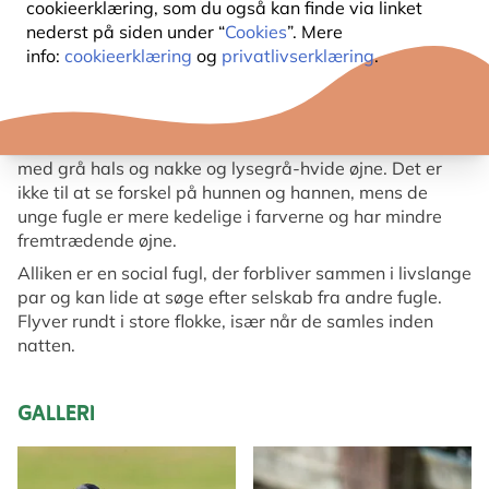
cookieerklæring, som du også kan finde via linket
nederst på siden under “
Cookies
”. Mere
INFORMATION OM ALLIKE
info:
cookieerklæring
og
privatlivserklæring
.
Den europæiske stamme betragtes som levedygtig.
Alliken er den mindste af de sorte krager. Sort og grå,
med grå hals og nakke og lysegrå-hvide øjne. Det er
ikke til at se forskel på hunnen og hannen, mens de
unge fugle er mere kedelige i farverne og har mindre
fremtrædende øjne.
Alliken er en social fugl, der forbliver sammen i livslange
par og kan lide at søge efter selskab fra andre fugle.
Flyver rundt i store flokke, især når de samles inden
natten.
GALLERI