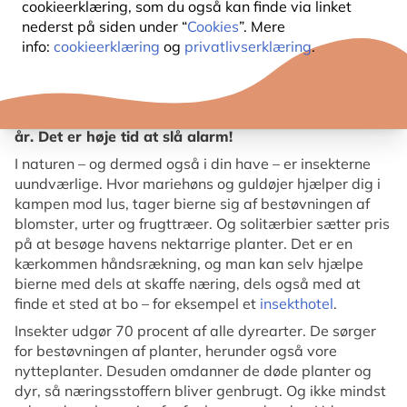
cookieerklæring, som du også kan finde via linket
Har det også slået dig, at der ikke er så mange
nederst på siden under “
Cookies
”. Mere
insekter på forruden om sommeren længere? Den
info:
cookieerklæring
og
privatlivserklæring
.
rene forrude er et tydeligt vidnesbyrd om det drama,
der udspiller sig i insekternes verden. En nylig tysk
undersøgelse viste, at antallet af insekter er faldet
med dramatiske 76 procent i løbet af de seneste 30
år. Det er høje tid at slå alarm!
I naturen – og dermed også i din have – er insekterne
uundværlige. Hvor mariehøns og guldøjer hjælper dig i
kampen mod lus, tager bierne sig af bestøvningen af
blomster, urter og frugttræer. Og solitærbier sætter pris
på at besøge havens nektarrige planter. Det er en
kærkommen håndsrækning, og man kan selv hjælpe
bierne med dels at skaffe næring, dels også med at
finde et sted at bo – for eksempel et
insekthotel
.
Insekter udgør 70 procent af alle dyrearter. De sørger
for bestøvningen af planter, herunder også vore
nytteplanter. Desuden omdanner de døde planter og
dyr, så næringsstoffern bliver genbrugt. Og ikke mindst