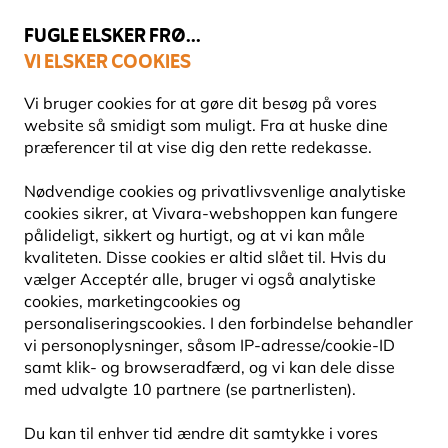
💛
Sensommertilbud
: Spar
op til 15%
!
FUGLE ELSKER FRØ...
VI ELSKER COOKIES
Fri fragt over 499 kr.
429 TOO MANY
Vi bruger cookies for at gøre dit besøg på vores
REQUESTS
nginx
website så smidigt som muligt. Fra at huske dine
præferencer til at vise dig den rette redekasse.
429 TOO MANY REQUESTS
Nødvendige cookies og privatlivsvenlige analytiske
cookies sikrer, at Vivara-webshoppen kan fungere
nginx
pålideligt, sikkert og hurtigt, og at vi kan måle
Blog
Dyrearter
Insekter
kvaliteten. Disse cookies er altid slået til. Hvis du
vælger Acceptér alle, bruger vi også analytiske
INSEKTER
cookies, marketingcookies og
personaliseringscookies. I den forbindelse behandler
vi personoplysninger, såsom IP-adresse/cookie-ID
30 September 2024
DYREARTER
samt klik- og browseradfærd, og vi kan dele disse
med udvalgte 10 partnere (se partnerlisten).
INFORMATION OM INSEKTER
Du kan til enhver tid ændre dit samtykke i vores