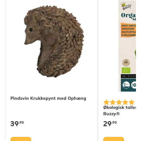
Pindsvin Krukkepynt med Ophæng
Økologisk taller
Buzzy®
39
29
,90
,90