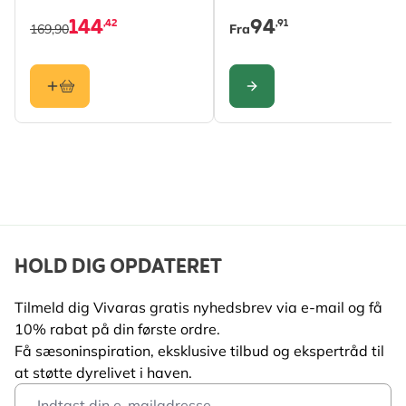
Naturlige materialer:
FSC®-certificeret træ
144
94
,42
,91
Materiale
Træ (FSC® 100%)
169,90
Fra
Støtter biodiversitet:
hjælper bestøvere
Nem opsætning:
velegnet til have, altan og terrasse
Dekorativt design:
inspireret af alpestil
KONFIGURER
HOLD DIG OPDATERET
Tilmeld dig Vivaras gratis nyhedsbrev via e-mail og få
10% rabat på din første ordre.
Få sæsoninspiration, eksklusive tilbud og ekspertråd til
at støtte dyrelivet i haven.
Email Address