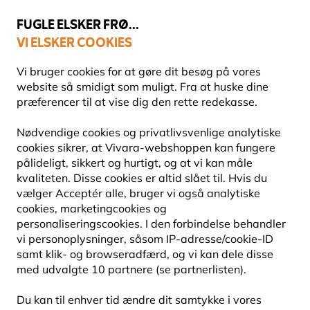
💛
Sensommertilbud
: Spar
op til 15%
!
FUGLE ELSKER FRØ...
VI ELSKER COOKIES
Topbedømt i 11 lande
Fri fragt over 499 kr.
Vi bruger cookies for at gøre dit besøg på vores
website så smidigt som muligt. Fra at huske dine
præferencer til at vise dig den rette redekasse.
Havens dyr
Insekthoteller og bihoteller
Bihoteller
Nødvendige cookies og privatlivsvenlige analytiske
cookies sikrer, at Vivara-webshoppen kan fungere
pålideligt, sikkert og hurtigt, og at vi kan måle
NYHED
kvaliteten. Disse cookies er altid slået til. Hvis du
vælger Acceptér alle, bruger vi også analytiske
cookies, marketingcookies og
personaliseringscookies. I den forbindelse behandler
vi personoplysninger, såsom IP-adresse/cookie-ID
samt klik- og browseradfærd, og vi kan dele disse
med udvalgte 10 partnere (se partnerlisten).
Du kan til enhver tid ændre dit samtykke i vores