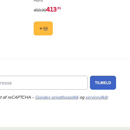
Aura
be
413
,91
459,90
19
Email Address
TILMELD
tet af reCAPTCHA –
Googles privatlivspolitik
og
servicevilkår