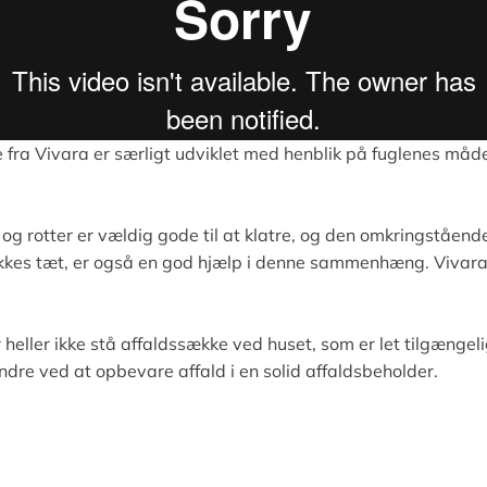
ra Vivara er særligt udviklet med henblik på fuglenes måde
g rotter er vældig gode til at klatre, og den omkringståen
kkes tæt, er også en god hjælp i denne sammenhæng. Vivara h
heller ikke stå affaldssække ved huset, som er let tilgængeli
ndre ved at opbevare affald i en solid affaldsbeholder.