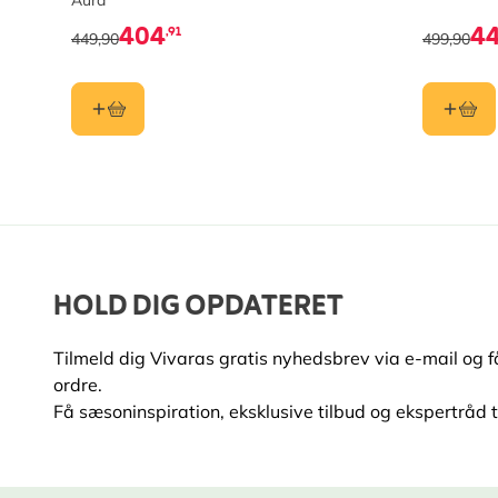
Aura
404
4
,91
449,90
499,90
HOLD DIG OPDATERET
Tilmeld dig Vivaras gratis nyhedsbrev via e-mail og 
ordre.
Få sæsoninspiration, eksklusive tilbud og ekspertråd ti