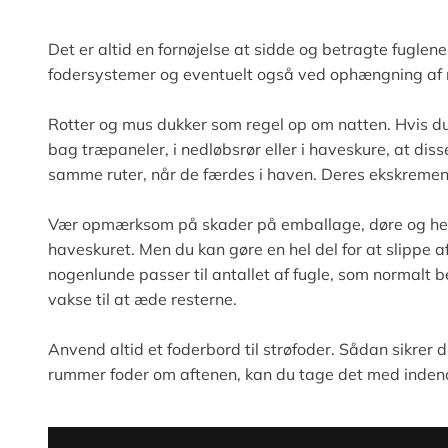
Det er altid en fornøjelse at sidde og betragte fuglen
fodersystemer og eventuelt også ved ophængning af red
Rotter og mus dukker som regel op om natten. Hvis du 
bag træpaneler, i nedløbsrør eller i haveskure, at diss
samme ruter, når de færdes i haven. Deres ekskrementer
Vær opmærksom på skader på emballage, døre og hegn
haveskuret. Men du kan gøre en hel del for at slippe
nogenlunde passer til antallet af fugle, som normalt b
vakse til at æde resterne.
Anvend altid et foderbord til strøfoder. Sådan sikrer d
rummer foder om aftenen, kan du tage det med inden