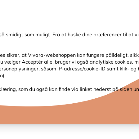
💛
Sensommertilbud
: Spar
op til 15%
!
så smidigt som muligt. Fra at huske dine præferencer til at vi
Søg
s sikrer, at Vivara-webshoppen kan fungere pålideligt, sikker
s du vælger Acceptér alle, bruger vi også analytiske cookies,
SER
HAVENS DYR
PLANTEFRØ
FUGLEKIGG
personoplysninger, såsom IP-adresse/cookie-ID samt klik- og
n).
klæring, som du også kan finde via linket nederst på siden un