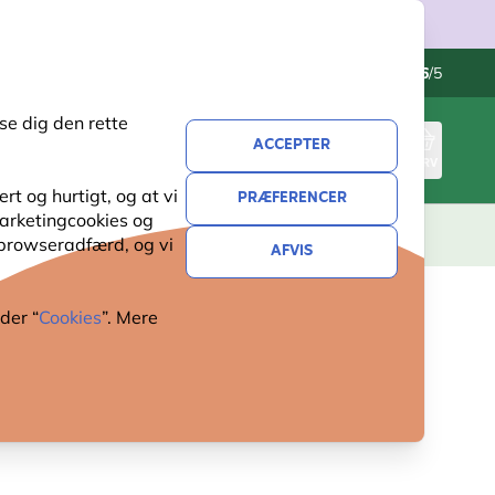
Kontakt os
Fremragende
-
4.6
/5
se dig den rette
ACCEPTER
LOG IND
KURV
t og hurtigt, og at vi
PRÆFERENCER
 marketingcookies og
ERI
GAVER
NYHEDER
TILBUD
 browseradfærd, og vi
AFVIS
der “
Cookies
”. Mere