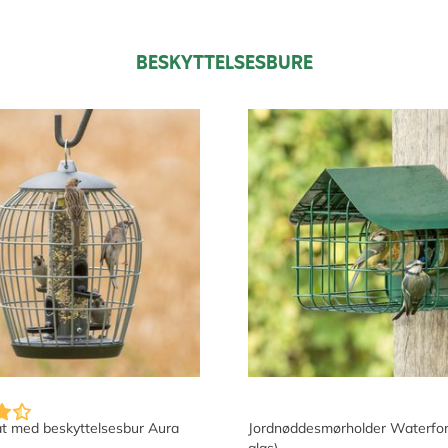
BESKYTTELSESBURE
t med beskyttelsesbur Aura
Jordnøddesmørholder Waterford 