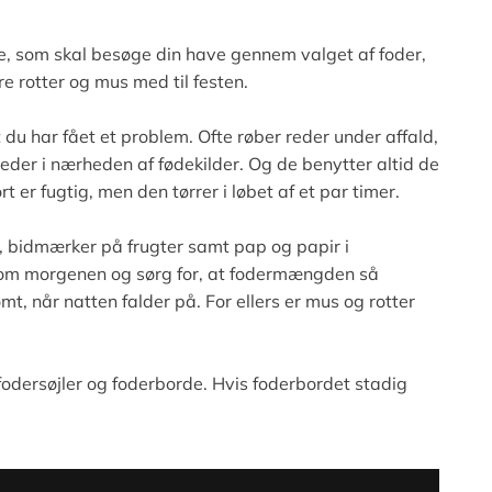
gle, som skal besøge din have gennem valget af foder,
e rotter og mus med til festen.
du har fået et problem. Ofte røber reder under affald,
steder i nærheden af fødekilder. Og de benytter altid de
er fugtig, men den tørrer i løbet af et par timer.
 bidmærker på frugter samt pap og papir i
en om morgenen og sørg for, at fodermængden så
t, når natten falder på. For ellers er mus og rotter
r fodersøjler og foderborde. Hvis foderbordet stadig