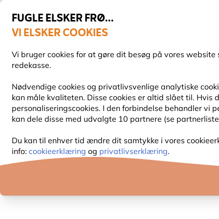
FUGLE ELSKER FRØ...
VI ELSKER COOKIES
Topbedømt i 11 lande
Fri fragt over 499 kr.
Vi bruger cookies for at gøre dit besøg på vores website 
redekasse.
Nødvendige cookies og privatlivsvenlige analytiske cookie
kan måle kvaliteten. Disse cookies er altid slået til. Hvi
FUGLEFODER
FUGLEFODERHUSE
REDEKAS
personaliseringscookies. I den forbindelse behandler vi 
kan dele disse med udvalgte 10 partnere (se partnerliste
Undgå uvelkomne gæster
Du kan til enhver tid ændre dit samtykke i vores cookieer
info:
cookieerklæring
og
privatlivserklæring
.
UNDGÅ UVELKOMNE GÆSTER