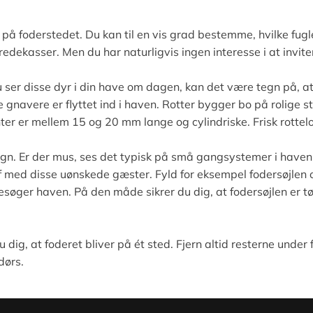
e på foderstedet. Du kan til en vis grad bestemme, hvilke fu
ekasser. Men du har naturligvis ingen interesse i at inviter
ser disse dyr i din have om dagen, kan det være tegn på, at 
e gnavere er flyttet ind i haven. Rotter bygger bo på rolige 
 er mellem 15 og 20 mm lange og cylindriske. Frisk rottelort 
. Er der mus, ses det typisk på små gangsystemer i haven,
 af med disse uønskede gæster. Fyld for eksempel fodersøjl
esøger haven. På den måde sikrer du dig, at fodersøjlen er tøm
u dig, at foderet bliver på ét sted. Fjern altid resterne unde
dørs.