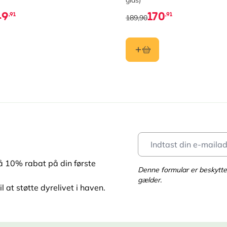
glas)
49
170
,91
,91
189,90
få 10% rabat på din første
Denne formular er beskyt
gælder.
l at støtte dyrelivet i haven.