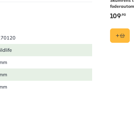
Skumrens ti
foderautom
fuglebade 
109
,90
redekasser
270120
ldlife
 mm
 mm
 mm
3 kg
e, Natugle