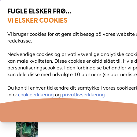
FUGLE ELSKER FRØ...
VI ELSKER COOKIES
Topbedømt i 11 lande
Fri fragt over 499 kr.
Vi bruger cookies for at gøre dit besøg på vores website 
redekasse.
Nødvendige cookies og privatlivsvenlige analytiske cookie
kan måle kvaliteten. Disse cookies er altid slået til. Hvi
FUGLEFODER
FUGLEFODERHUSE
REDEKAS
personaliseringscookies. I den forbindelse behandler vi 
kan dele disse med udvalgte 10 partnere (se partnerliste
Redekasser
Redekasser af træ
Redekasse til n
Du kan til enhver tid ændre dit samtykke i vores cookieer
info:
cookieerklæring
og
privatlivserklæring
.