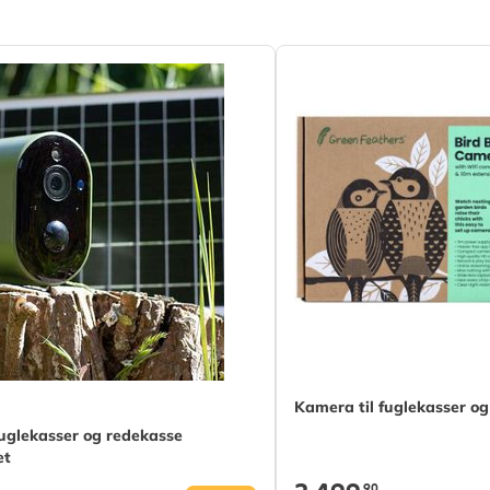
(FSC® 100%)
mm
Kamera til fuglekasser o
fuglekasser og redekasse
et
,90