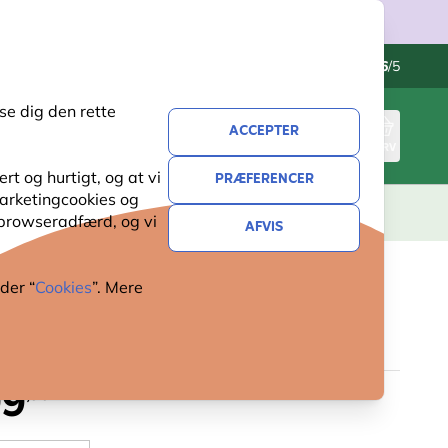
Kontakt os
Fremragende
-
4.6
/5
se dig den rette
ACCEPTER
LOG IND
KURV
t og hurtigt, og at vi
PRÆFERENCER
 marketingcookies og
ERI
GAVER
NYHEDER
TILBUD
 browseradfærd, og vi
AFVIS
der “
Cookies
”. Mere
ASSE TIL NATUGLE
99
,90 .