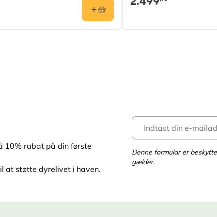
2.499
få 10% rabat på din første
Denne formular er beskyt
gælder.
l at støtte dyrelivet i haven.