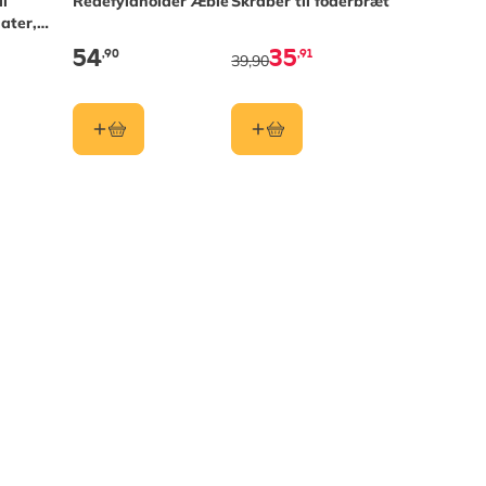
l
Redefyldholder Æble
Skraber til foderbræt
ater,
og
54
35
,90
,91
39,90