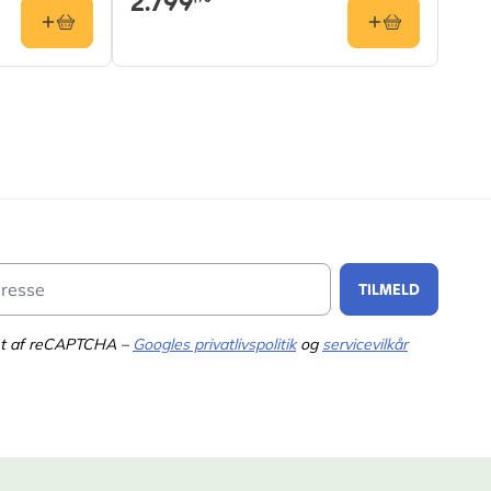
2.799
Email Address
TILMELD
tet af reCAPTCHA –
Googles privatlivspolitik
og
servicevilkår