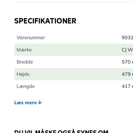
SPECIFIKATIONER
Varenummer
903
Mærke
CJ Wi
Bredde
570
Højde
479
Længde
417
Vægt
7.73
Læs mere
Egnet dyreliv
Fugl
Egnet til
Allik