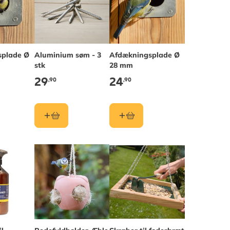
splade Ø
Aluminium søm - 3
Afdækningsplade Ø
stk
28 mm
29
24
,90
,90