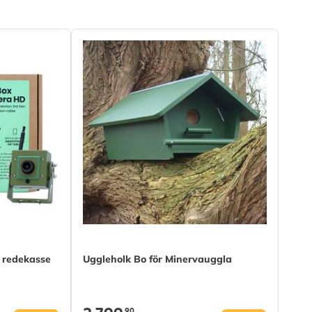
g redekasse
Uggleholk Bo för Minervauggla
,90