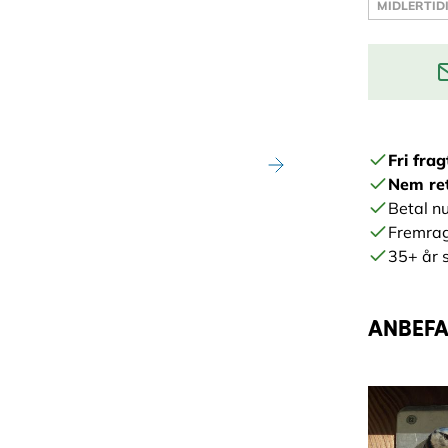
MIDLERTID
Indtast din
Fri frag
Nem re
Betal nu
Fremrag
35+ år s
ANBEFAL