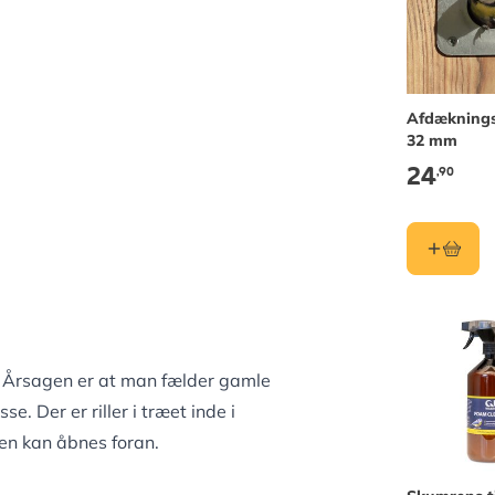
Afdækning
32 mm
24
,90
. Årsagen er at man fælder gamle
. Der er riller i træet inde i
sen kan åbnes foran.