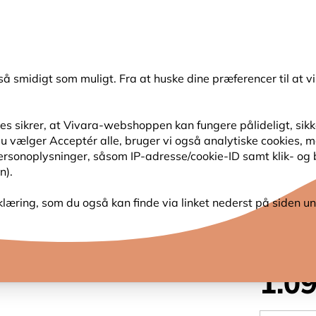
💛
Sensommertilbud
: Spar
op til 15%
!
så smidigt som muligt. Fra at huske dine præferencer til at vi
Søg
s sikrer, at Vivara-webshoppen kan fungere pålideligt, sikker
s du vælger Acceptér alle, bruger vi også analytiske cookies,
SER
HAVENS DYR
PLANTEFRØ
FUGLEKIGG
personoplysninger, såsom IP-adresse/cookie-ID samt klik- og
n).
atugle
klæring, som du også kan finde via linket nederst på siden un
REDEK
1.0