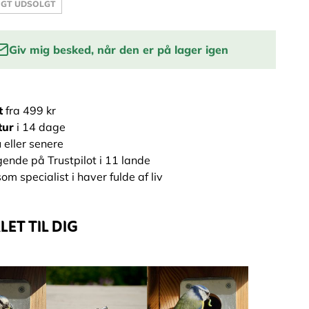
IGT UDSOLGT
Giv mig besked, når den er på lager igen
 e-mail for at få en lagerbesked:
t
fra 499 kr
INFORMER MIG
tur
i 14 dage
 eller senere
ende på Trustpilot i 11 lande
om specialist i haver fulde af liv
ET TIL DIG