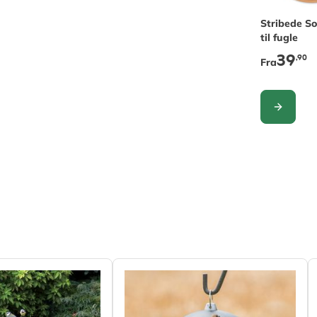
The price 
Stribede So
til fugle
39
,90
Fra
KONFIGUR