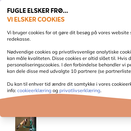
FUGLE ELSKER FRØ...
VI ELSKER COOKIES
Topbedømt i 11 lande
Fri fragt over 499 kr.
Vi bruger cookies for at gøre dit besøg på vores website 
redekasse.
Nødvendige cookies og privatlivsvenlige analytiske cookie
kan måle kvaliteten. Disse cookies er altid slået til. Hvi
FUGLEFODER
FUGLEFODERHUSE
REDEKAS
personaliseringscookies. I den forbindelse behandler vi 
kan dele disse med udvalgte 10 partnere (se partnerliste
Fuglefoderhuse
Frøautomater og foderautomater
Du kan til enhver tid ændre dit samtykke i vores cookieer
info:
cookieerklæring
og
privatlivserklæring
.
10% RABAT