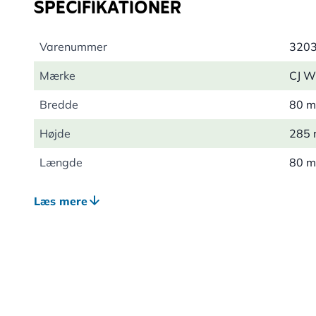
SPECIFIKATIONER
Varenummer
320
Mærke
CJ Wi
Bredde
80 
Højde
285
Længde
80 
Vægt
0.36
Læs mere
Egnet dyreliv
Fugl
Egnet til
Still
Farve
Grøn
Materiale
Meta