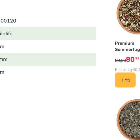
300120
ldlife
Premium
mm
Sommerfug
med hampef
80
,91
 mm
89,90
Pris pr. kg:
40,
mm
5 kg
its, Grønsisken
l