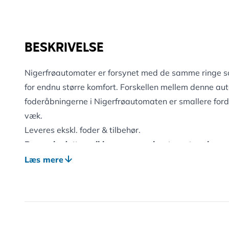
BESKRIVELSE
Nigerfrøautomater er forsynet med de samme ringe 
for endnu større komfort. Forskellen mellem denne aut
foderåbningerne i Nigerfrøautomaten er smallere fordi 
væk.
Leveres ekskl. foder & tilbehør.
Bemærk: dette er ikke en normal automat og kun e
størrelse med nigerfrø. Normale frøblandinger ka
Læs mere
igennem spisehullerne.