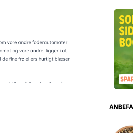
som vore andre foderautomater
omat og vore andre, ligger i at
de fine frø ellers hurtigt blæser
gnet til
små frø
, dvs. frø på
n simpelthen ikke komme ud
ANBEFAL