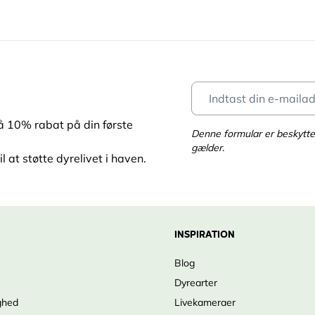
få 10% rabat på din første
Denne formular er beskyt
gælder.
l at støtte dyrelivet i haven.
INSPIRATION
Blog
Dyrearter
ghed
Livekameraer