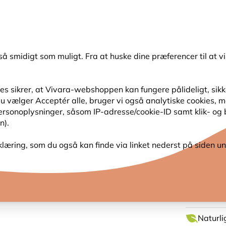
💛
Sensommertilbud
: Spar
op til 15%
!
så smidigt som muligt. Fra at huske dine præferencer til at vi
Søg
s sikrer, at Vivara-webshoppen kan fungere pålideligt, sikker
s du vælger Acceptér alle, bruger vi også analytiske cookies,
SER
HAVENS DYR
PLANTEFRØ
FUGLEKIGG
personoplysninger, såsom IP-adresse/cookie-ID samt klik- og
n).
Nigerfrøautomat Defender 28 cm (metal)
klæring, som du også kan finde via linket nederst på siden un
NIGER
CM (M
Naturlig