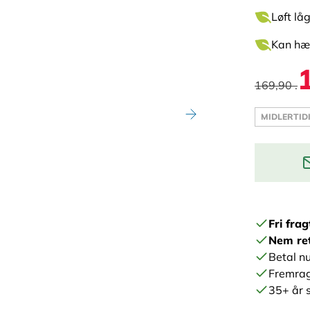
Løft lå
Kan hæn
169,90 .
MIDLERTID
Indtast din
Fri frag
Nem re
Betal nu
Fremrag
35+ år s