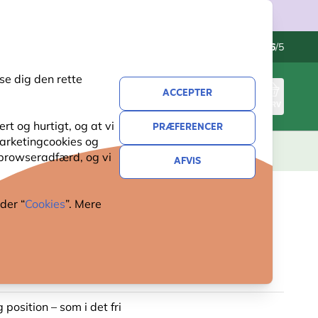
Kontakt os
Fremragende
-
4.6
/5
se dig den rette
ACCEPTER
LOG IND
KURV
t og hurtigt, og at vi
PRÆFERENCER
 marketingcookies og
ERI
GAVER
NYHEDER
TILBUD
 browseradfærd, og vi
AFVIS
der “
Cookies
”. Mere
FRØAUTOMAT DEFENDER 28
ETAL)
 position – som i det fri