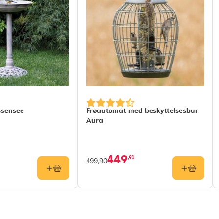
ssensee
Frøautomat med beskyttelsesbur
Aura
449
,91
499,90