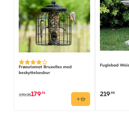
Fuglebad Wei
Frøautomat Bruxelles med
beskyttelsesbur
179
219
,91
,90
199,90