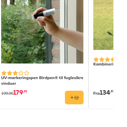
The price depen
Kombineringsst
UV-markeringspen Birdpen® til fuglesikre
vinduer
179
134
,91
,91
199,90
Fra