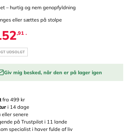
get – hurtig og nem genopfyldning
ges eller sættes på stolpe
152
,91 .
IGT UDSOLGT
Giv mig besked, når den er på lager igen
 e-mail for at få en lagerbesked:
t
fra 499 kr
INFORMER MIG
tur
i 14 dage
 eller senere
ende på Trustpilot i 11 lande
om specialist i haver fulde af liv