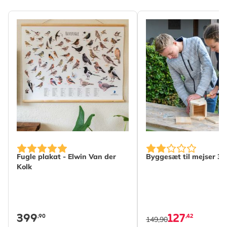
Mærke
CJ Wildlife
Bredde
105 mm
Højde
80 mm
Længde
80 mm
Vægt
0.211 kg
Læs mere
Farve
Hvid
Materiale
Porcelæn
Fugle plakat - Elwin Van der
Byggesæt til mejser 3
Kolk
399
127
,90
,42
149,90