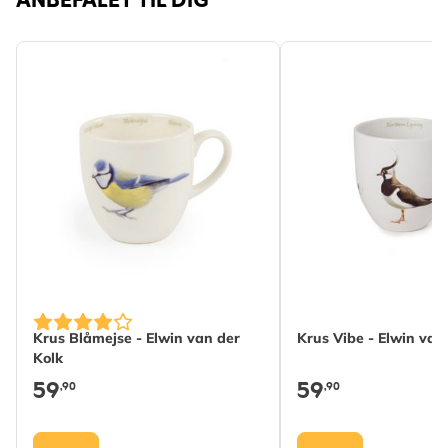
ANBEFALET TIL DIG
Krus Blåmejse - Elwin van der
Krus Vibe - Elwin van
Kolk
59
59
,90
,90