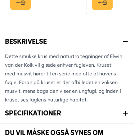
BESKRIVELSE
Dette smukke krus med naturtro tegninger af Elwin
van der Kolk vil glæde enhver fugleven. Kruset
med musvit hører til en serie med otte af havens
fugle. Foran på kruset er der afbilledet en voksen
musvit, mens bagsiden viser en ungfugl, og inden i
kruset ses fuglens naturlige habitat.
SPECIFIKATIONER
Varenummer
979340119
DU VIL MÅSKE OGSÅ SYNES OM