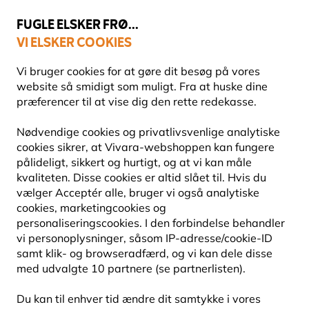
💛
Sensommertilbud
: Spar
op til 15%
!
FUGLE ELSKER FRØ...
VI ELSKER COOKIES
Fri fragt over 499 kr.
Vi bruger cookies for at gøre dit besøg på vores
website så smidigt som muligt. Fra at huske dine
præferencer til at vise dig den rette redekasse.
Gaver med dyremotiver
Krus med fuglemotiv
Nødvendige cookies og privatlivsvenlige analytiske
cookies sikrer, at Vivara-webshoppen kan fungere
pålideligt, sikkert og hurtigt, og at vi kan måle
kvaliteten. Disse cookies er altid slået til. Hvis du
vælger Acceptér alle, bruger vi også analytiske
cookies, marketingcookies og
personaliseringscookies. I den forbindelse behandler
vi personoplysninger, såsom IP-adresse/cookie-ID
samt klik- og browseradfærd, og vi kan dele disse
med udvalgte 10 partnere (se partnerlisten).
Du kan til enhver tid ændre dit samtykke i vores