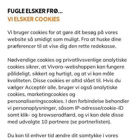
💛
Sensommertilbud
: Spar
op til 15%
!
FUGLE ELSKER FRØ...
VI ELSKER COOKIES
Topbedømt i 11 lande
Fri fragt over 499 kr.
Vi bruger cookies for at gøre dit besøg på vores
website så smidigt som muligt. Fra at huske dine
præferencer til at vise dig den rette redekasse.
Fuglefoderhuse
Stangsystemer til foderhuse
Nødvendige cookies og privatlivsvenlige analytiske
cookies sikrer, at Vivara-webshoppen kan fungere
pålideligt, sikkert og hurtigt, og at vi kan måle
10% RABAT
kvaliteten. Disse cookies er altid slået til. Hvis du
vælger Acceptér alle, bruger vi også analytiske
cookies, marketingcookies og
personaliseringscookies. I den forbindelse behandler
vi personoplysninger, såsom IP-adresse/cookie-ID
samt klik- og browseradfærd, og vi kan dele disse
med udvalgte 10 partnere (se partnerlisten).
Du kan til enhver tid ændre dit samtykke i vores