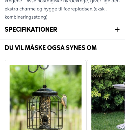
krogene. Disse nostalgiske hyrdekroge, giver lige den
ekstra charme og hygge til fodrepladsen.(ekskl.
kombineringsstang)
SPECIFIKATIONER
Varenummer
940130119
DU VIL MÅSKE OGSÅ SYNES OM
Mærke
CJ Wildlife
Bredde
309 mm
Højde
611 mm
Længde
64 mm
Vægt
0.551 kg
Læs mere
Farve
Grøn
Materiale
Metal