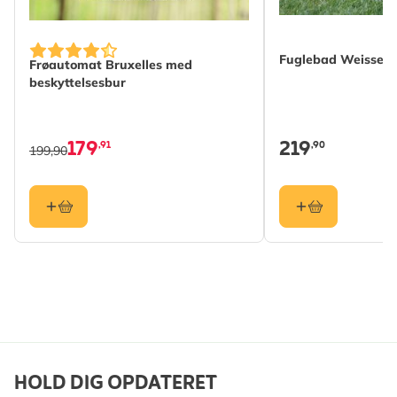
Fuglebad Weissen
Frøautomat Bruxelles med
beskyttelsesbur
179
219
,91
,90
199,90
HOLD DIG OPDATERET