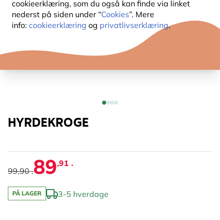
cookieerklæring, som du også kan finde via linket
nederst på siden under “
Cookies
”. Mere
info:
cookieerklæring
og
privatlivserklæring
.
HYRDEKROGE
89
,91 .
99,90 .
3-5 hverdage
PÅ LAGER