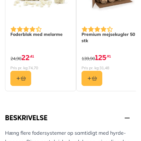
Foderblok med melorme
Premium mejsekugler 50
stk
22
125
,41
,91
24,90
139,90
Pris pr. kg:
74,70
Pris pr. kg:
31,48
BESKRIVELSE
Hæng flere fodersystemer op samtidigt med hyrde-